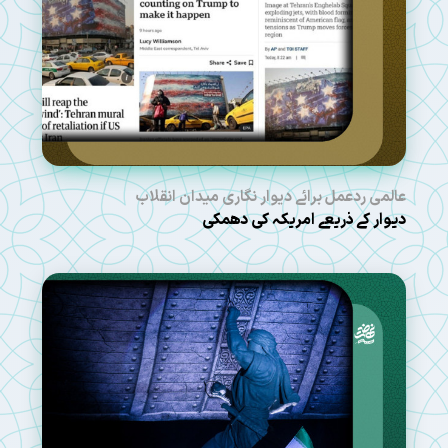
عالمی ردعمل برائے دیوار نگاری میدان انقلاب
دیوار کے ذریعے امریکہ کی دھمکی