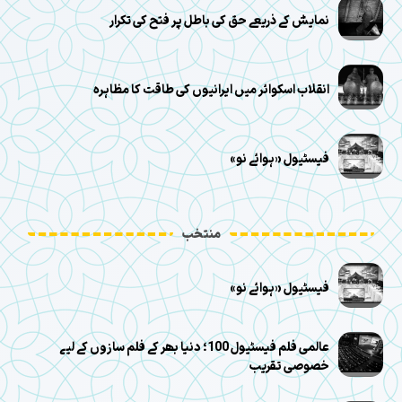
نمایش کے ذریعے حق کی باطل پر فتح کی تکرار
انقلاب اسکوائر میں ایرانیوں کی طاقت کا مظاہرہ
فیسٹیول «ہوائے نو»
منتخب
فیسٹیول «ہوائے نو»
عالمی فلم فیسٹیول 100؛ دنیا بھر کے فلم سازوں کے لیے
خصوصی تقریب