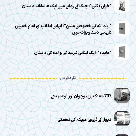
"خزاں آ گئی": جنگ کے زمانے میں ایک عاشقانہ داستان
"آیت‌الله کی خصوصی مشن": ایرانی انقلاب اور امام خمینی
تاریخی دستاویزات میں
"عایده": ایک لبنانی شہید کی والدہ کی داستان
تازہ ترین
70٪ معتکفین نوجوان اور نوعمر تھے
دیوار کے ذریعے امریکہ کی دھمکی