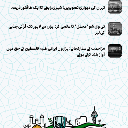
تہران کی دیواری تصویریں؛ شہری رابطے کا ایک طاقتور ذریعہ
ٹی وی شو "محفل" کا عالمی اثر: ایران سے لاہور تک قرآنی جذبے
کی لہر
مزاحمت کے سفارتخانے: ہزاروں ایرانی طلبہ فلسطین کے حق میں
آواز بلند کرتے ہوئے