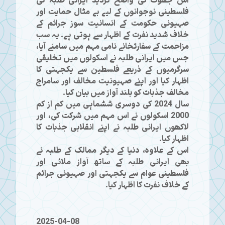
اس جھوٹ کی واضح تردید ایرانی طلبہ کی
فلسطینی نوجوانوں کے لیے بے مثال حمایت اور
صہیونی حکومت کے انسانیت سوز جرائم کے
خلاف شدید نفرت کے اظہار سے ہوتی ہے۔ یہ سب
مزاحمت کے سفارتخانے نامی مہم میں سامنے آیا،
جس میں ایرانی طلبہ نے اسکولوں میں تخلیقی
سرگرمیوں کے ذریعے فلسطین سے یکجہتی کا
اظہار کیا اور اپنے صہیونیت مخالف اور سامراج
مخالف جذبات کو بلند آواز میں بیان کیا۔
سال 2024 کی دوسری ششماہی میں کم از کم
2000 اسکولوں نے اس مہم میں شرکت کی، اور
لاکھوں ایرانی طلبہ نے اپنے انقلابی جذبات کا
اظہار کیا۔
اس کے علاوہ، دنیا کے دیگر ممالک کے طلبہ نے
بھی ایرانی طلبہ کے ساتھ آواز ملائی اور
فلسطینی عوام سے یکجہتی اور صہیونی جرائم
کے خلاف نفرت کا اظہار کیا۔
2025-04-08