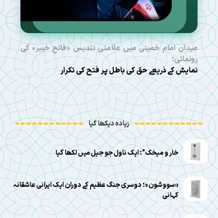
میدان امام خمینی میں علامتی تندیس «فاتحِ خیبر» کی
رونمائی؛
نمایش کے ذریعے حق کی باطل پر فتح کی تکرار
زیادہ دیکھا گیا
خار و میخک": ایک ناول جو جیل میں لکھا گیا
«سووشون»؛ دوسری جنگ عظیم کے دوران ایک ایرانی عاشقانہ
کہانی