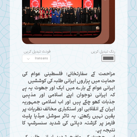
رنگ تبدیل کریں
فونٹ تبدیل کریں
مزاحمت کے سفارتخانے: فلسطینی عوام کی
حمایت میں ہزاروں ایرانی طلبہ کی کوششیں
ایرانی عوام کے بارے میں ایک اور جھوٹ یہ ہے
کہ ایرانی نوجوان اپنے اسلامی اور مذہبی
جذبات کھو چکے ہیں اور اب اسلامی جمہوریہ
ایران کے انقلابی اور استکباری مخالف نظریات پر
یقین نہیں رکھتے۔ یہ تاثر سوشل میڈیا پلیٹ
فارمز پر گزشتہ دہائی کی شدید سنسرشپ کا
نتیجہ ہے۔