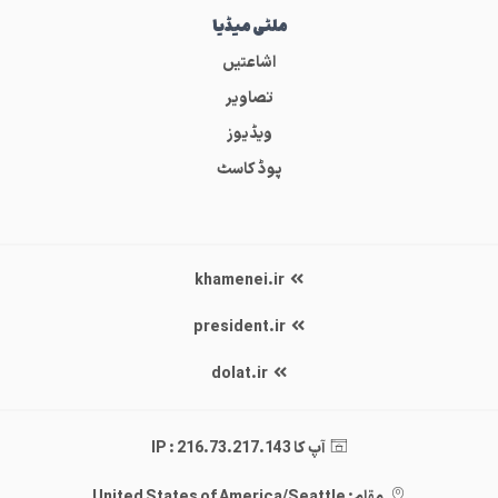
ملٹی میڈیا
اشاعتیں
تصاویر
ویڈیوز
پوڈ کاسٹ
khamenei.ir
president.ir
dolat.ir
آپ کا IP : 216.73.217.143
مقام: United States of America/Seattle