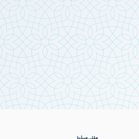
ملٹی میڈیا