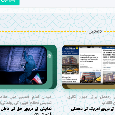
تازہ ترین
 ردعمل برائے دیوار نگاری
میدان امام خمینی میں علام
 انقلاب
تندیس «فاتحِ خیبر» کی رونمائی؛
 کے ذریعے امریکہ کی دھمکی
نمایش کے ذریعے حق کی باطل 
فتح کی تکرار