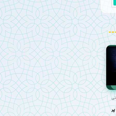
تی
پر