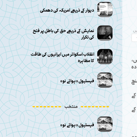
دیوار کے ذریعے امریکہ کی دھمکی
نمایش کے ذریعے حق کی باطل پر فتح
یں
کی تکرار
انقلاب اسکوائر میں ایرانیوں کی طاقت
ں،
کا مظاہرہ
دہ
نچ
فیسٹیول «ہوائے نو»
کے
منتخب
کے
فیسٹیول «ہوائے نو»