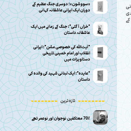
«سووشون»؛ دوسری جنگ عظیم کے
نی
دوران ایک ایرانی عاشقانہ کہانی
دی
کے
"خزاں آ گئی": جنگ کے زمانے میں ایک
عاشقانہ داستان
"آیت‌الله کی خصوصی مشن": ایرانی
انقلاب اور امام خمینی تاریخی
دستاویزات میں
"عایده": ایک لبنانی شہید کی والدہ کی
داستان
تازہ ترین
70٪ معتکفین نوجوان اور نوعمر تھے