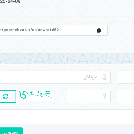
25-04-09
بھیجیں