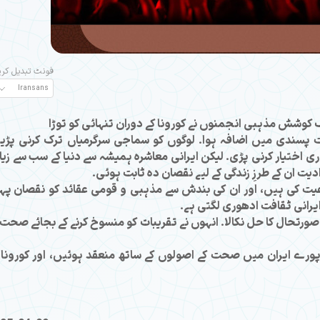
فونٹ تبدیل کر
کوشش مذہبی انجمنوں نے کورونا کے دوران تنہائی کو توڑا
انفرادیت پسندی میں اضافہ ہوا۔ لوگوں کو سماجی سرگرمیاں ترک کرنی پڑی
 اختیار کرنی پڑی۔ لیکن ایرانی معاشرہ ہمیشہ سے دنیا کے سب سے زیا
دیت ان کے طرزِ زندگی کے لیے نقصان دہ ثابت ہوئی۔
یت کی ہیں، اور ان کی بندش سے مذہبی و قومی عقائد کو نقصان پہ
ر ایرانی ثقافت ادھوری لگتی ہے۔
تحال کا حل نکالا۔ انہوں نے تقریبات کو منسوخ کرنے کے بجائے صحت 
رے ایران میں صحت کے اصولوں کے ساتھ منعقد ہوئیں، اور کورونا 