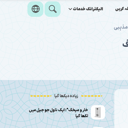
ہ کریں
الیکٹرانک خدمات
 مذہبی
ف
زیادہ دیکھا گیا
خار و میخک": ایک ناول جو جیل میں
لکھا گیا