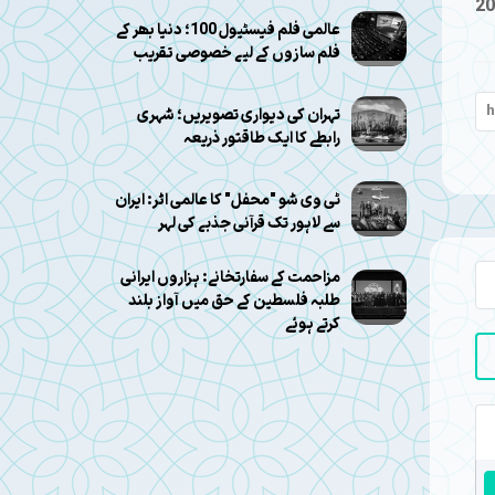
20
عالمی فلم فیسٹیول 100؛ دنیا بھر کے
فلم سازوں کے لیے خصوصی تقریب
تہران کی دیواری تصویریں؛ شہری
رابطے کا ایک طاقتور ذریعہ
ٹی وی شو "محفل" کا عالمی اثر: ایران
سے لاہور تک قرآنی جذبے کی لہر
مزاحمت کے سفارتخانے: ہزاروں ایرانی
طلبہ فلسطین کے حق میں آواز بلند
کرتے ہوئے