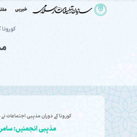
خبریں
ملٹی
کورونا 
مذ
کورونا کے دوران مذہبی اجتماعات نے س
مذہبی انجمنیں: سامر