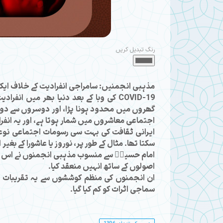
رنگ تبدیل کریں
مذہبی انجمنیں: سامراجی انفرادیت کے خلاف ایک 
COVID-19 کی وبا کے بعد دنیا بھر میں 
گھروں میں محدود ہونا پڑا، اور دوسروں سے دوری
اجتماعی معاشروں میں شمار ہوتا ہے، اور یہ انفرا
ایرانی ثقافت کی بہت سی رسومات اجتماعی نوع
سکتا تھا۔ مثال کے طور پر، نوروز یا عاشورا کے بغی
امام حسینؑ سے منسوب مذہبی انجمنوں نے اس صور
اصولوں کے ساتھ انہیں منعقد کیا۔
ان انجمنوں کی منظم کوششوں سے یہ تقریبات پو
سماجی اثرات کو کم کیا گیا۔