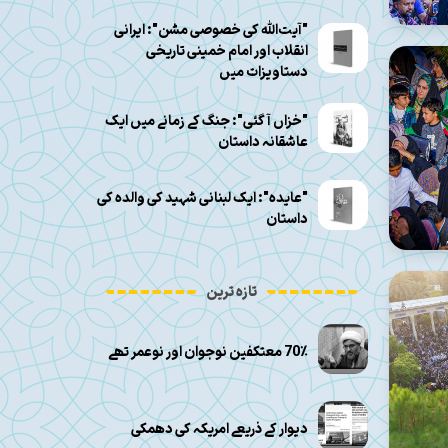
"آیت‌الله کی خصوصی مشن": ایرانی
انقلاب اور امام خمینی تاریخی
دستاویزات میں
"خزاں آ گئی": جنگ کے زمانے میں ایک
عاشقانہ داستان
"عایده": ایک لبنانی شہید کی والدہ کی
داستان
تازہ ترین
70٪ معتکفین نوجوان اور نوعمر تھے
دیوار کے ذریعے امریکہ کی دھمکی