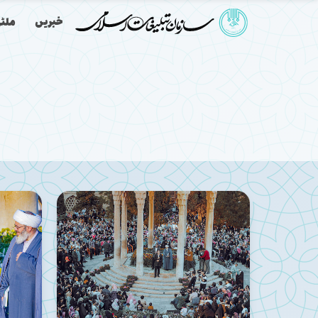
خبریں
ملٹی