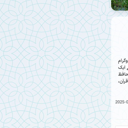
وگرام
 ایک
حافظ
رآن،
2025-