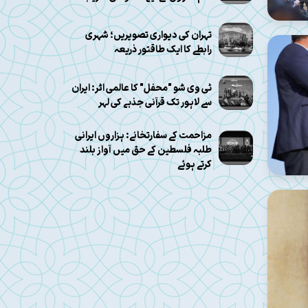
تہران کی دیواری تصویریں؛ شہری
رابطے کا ایک طاقتور ذریعہ
ٹی وی شو "محفل" کا عالمی اثر: ایران
سے لاہور تک قرآنی جذبے کی لہر
مزاحمت کے سفارتخانے: ہزاروں ایرانی
طلبہ فلسطین کے حق میں آواز بلند
کرتے ہوئے