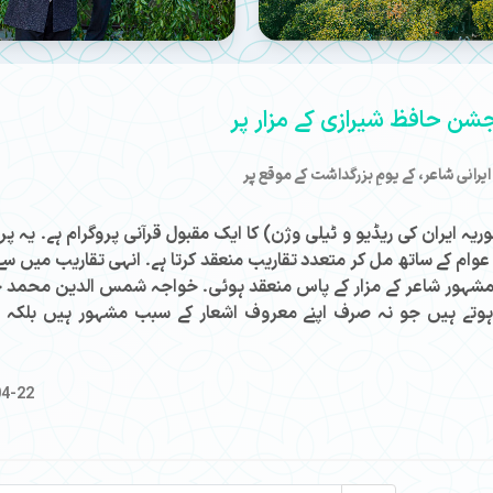
شن حافظ شیرازی کے مزار پر
رانی شاعر، کے یومِ بزرگداشت کے موقع پر
 ایران کی ریڈیو و ٹیلی وژن) کا ایک مقبول قرآنی پروگرام ہے۔ یہ پر
ام کے ساتھ مل کر متعدد تقاریب منعقد کرتا ہے۔ انہی تقاریب میں سے
 مشہور شاعر کے مزار کے پاس منعقد ہوئی۔ خواجہ شمس الدین محمد 
وتے ہیں جو نہ صرف اپنے معروف اشعار کے سبب مشہور ہیں بلکہ ق
04-22