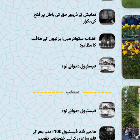
نمایش کے ذریعے حق کی باطل پر فتح
کی تکرار
انقلاب اسکوائر میں ایرانیوں کی طاقت
کا مظاہرہ
فیسٹیول «ہوائے نو»
منتخب
فیسٹیول «ہوائے نو»
عالمی فلم فیسٹیول 100؛ دنیا بھر کے
فلم سازوں کے لیے خصوصی تقریب