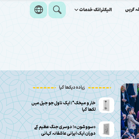
ہ کریں
الیکٹرانک خدمات
زیادہ دیکھا گیا
خار و میخک": ایک ناول جو جیل میں
لکھا گیا
«سووشون»؛ دوسری جنگ عظیم کے
دوران ایک ایرانی عاشقانہ کہانی