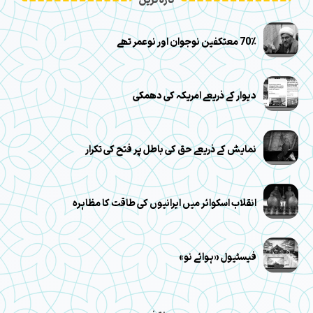
تازہ ترین
70٪ معتکفین نوجوان اور نوعمر تھے
دیوار کے ذریعے امریکہ کی دھمکی
نمایش کے ذریعے حق کی باطل پر فتح کی تکرار
انقلاب اسکوائر میں ایرانیوں کی طاقت کا مظاہرہ
فیسٹیول «ہوائے نو»