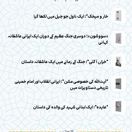
خار و میخک": ایک ناول جو جیل میں لکھا گیا
«سووشون»؛ دوسری جنگ عظیم کے دوران ایک ایرانی عاشقانہ
کہانی
"خزاں آ گئی": جنگ کے زمانے میں ایک عاشقانہ داستان
"آیت‌الله کی خصوصی مشن": ایرانی انقلاب اور امام خمینی
تاریخی دستاویزات میں
"عایده": ایک لبنانی شہید کی والدہ کی داستان