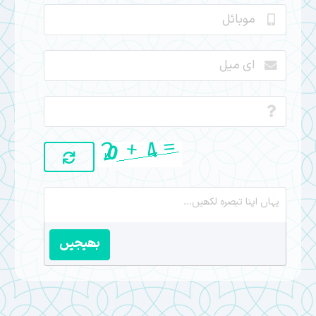
بھیجیں