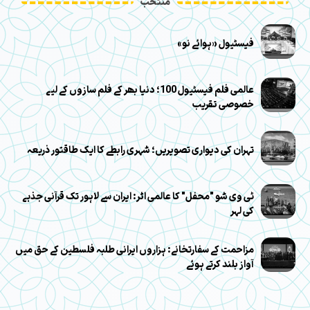
منتخب
فیسٹیول «ہوائے نو»
عالمی فلم فیسٹیول 100؛ دنیا بھر کے فلم سازوں کے لیے
خصوصی تقریب
تہران کی دیواری تصویریں؛ شہری رابطے کا ایک طاقتور ذریعہ
ٹی وی شو "محفل" کا عالمی اثر: ایران سے لاہور تک قرآنی جذبے
کی لہر
مزاحمت کے سفارتخانے: ہزاروں ایرانی طلبہ فلسطین کے حق میں
آواز بلند کرتے ہوئے