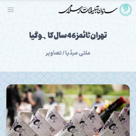
تهران ٹائمز 46 سال کا ہو گیا
ملٹی میڈیا / تصاویر