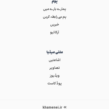
ہوم
ہمارے بارے میں
ہم سے رابطہ کریں
خبریں
آرکائیو
ملٹی میڈیا
اشاعتیں
تصاویر
ویڈیوز
پوڈ کاسٹ
khamenei.ir