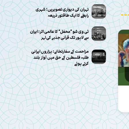
تہران کی دیواری تصویریں؛ شہری
رابطے کا ایک طاقتور ذریعہ
ٹی وی شو "محفل" کا عالمی اثر: ایران
سے لاہور تک قرآنی جذبے کی لہر
مزاحمت کے سفارتخانے: ہزاروں ایرانی
طلبہ فلسطین کے حق میں آواز بلند
کرتے ہوئے