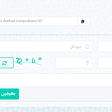
بھیجیں