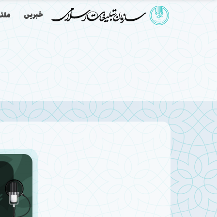
خبریں
ملٹی