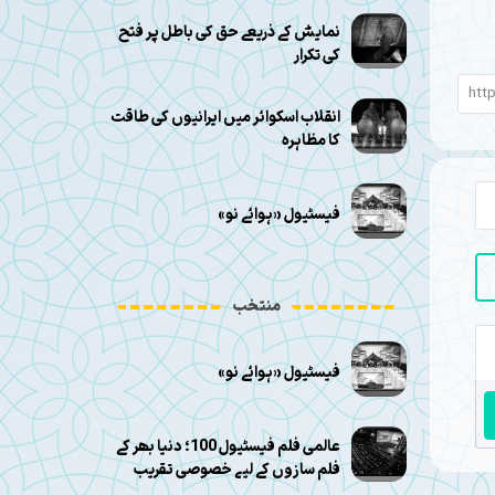
نمایش کے ذریعے حق کی باطل پر فتح
کی تکرار
انقلاب اسکوائر میں ایرانیوں کی طاقت
کا مظاہرہ
فیسٹیول «ہوائے نو»
منتخب
فیسٹیول «ہوائے نو»
عالمی فلم فیسٹیول 100؛ دنیا بھر کے
فلم سازوں کے لیے خصوصی تقریب