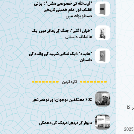
"آیت‌الله کی خصوصی مشن": ایرانی
انقلاب اور امام خمینی تاریخی
دستاویزات میں
"خزاں آ گئی": جنگ کے زمانے میں ایک
عاشقانہ داستان
"عایده": ایک لبنانی شہید کی والدہ کی
داستان
تازہ ترین
70٪ معتکفین نوجوان اور نوعمر تھے
 کا
دیوار کے ذریعے امریکہ کی دھمکی
2025