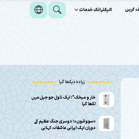
ہ کریں
الیکٹرانک خدمات
زیادہ دیکھا گیا
خار و میخک": ایک ناول جو جیل میں
لکھا گیا
«سووشون»؛ دوسری جنگ عظیم کے
دوران ایک ایرانی عاشقانہ کہانی