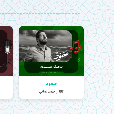
صمود
گانا از حامد زمانی