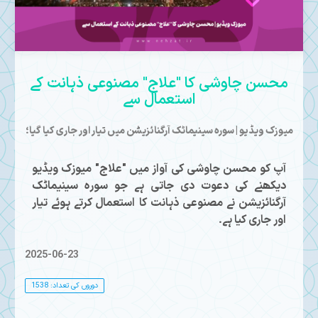
Mute
محسن چاوشی کا "علاج" مصنوعی ذہانت کے
استعمال سے
میوزک ویڈیو | سورہ سینیماٹک آرگنائزیشن میں تیار اور جاری کیا گیا؛
آپ کو محسن چاوشی کی آواز میں "علاج" میوزک ویڈیو
دیکھنے کی دعوت دی جاتی ہے جو سورہ سینیماٹک
آرگنائزیشن نے مصنوعی ذہانت کا استعمال کرتے ہوئے تیار
اور جاری کیا ہے۔
2025-06-23
دوروں کی تعداد: 1538