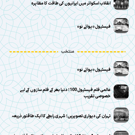
انقلاب اسکوائر میں ایرانیوں کی طاقت کا مظاہرہ
فیسٹیول «ہوائے نو»
منتخب
فیسٹیول «ہوائے نو»
عالمی فلم فیسٹیول 100؛ دنیا بھر کے فلم سازوں کے لیے
خصوصی تقریب
تہران کی دیواری تصویریں؛ شہری رابطے کا ایک طاقتور ذریعہ