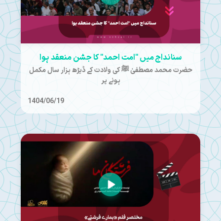
سنانداج میں "امت احمد" کا جشن منعقد ہوا
حضرت محمد مصطفیٰ ﷺ کی ولادت کے ڈیڑھ ہزار سال مکمل
ہونے پر
1404/06/19