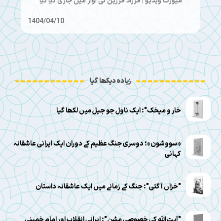
میوزک ویڈیو | فرزاد فرزین کی آواز میں جاری کیا گیا
1404/04/10
زیادہ دیکھا گیا
خار و میخک": ایک ناول جو جیل میں لکھا گیا
«سووشون»؛ دوسری جنگ عظیم کے دوران ایک ایرانی عاشقانہ
کہانی
"خزاں آ گئی": جنگ کے زمانے میں ایک عاشقانہ داستان
"آیت‌الله کی خصوصی مشن": ایرانی انقلاب اور امام خمینی