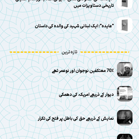
تاریخی دستاویزات میں
"عایده": ایک لبنانی شہید کی والدہ کی داستان
تازہ ترین
70٪ معتکفین نوجوان اور نوعمر تھے
دیوار کے ذریعے امریکہ کی دھمکی
نمایش کے ذریعے حق کی باطل پر فتح کی تکرار