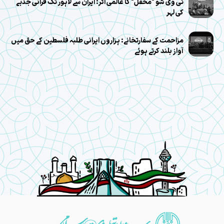
ٹی وی شو "محفل" کا عالمی اثر: ایران سے لاہور تک قرآنی جذبے
کی لہر
مزاحمت کے سفارتخانے: ہزاروں ایرانی طلبہ فلسطین کے حق میں
آواز بلند کرتے ہوئے