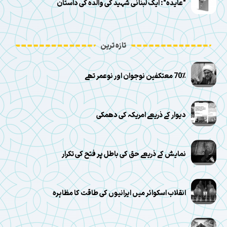
"عایده": ایک لبنانی شہید کی والدہ کی داستان
تازہ ترین
70٪ معتکفین نوجوان اور نوعمر تھے
دیوار کے ذریعے امریکہ کی دھمکی
نمایش کے ذریعے حق کی باطل پر فتح کی تکرار
انقلاب اسکوائر میں ایرانیوں کی طاقت کا مظاہرہ