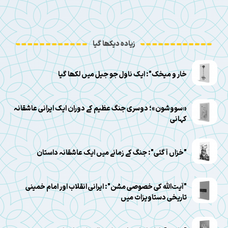
زیادہ دیکھا گیا
خار و میخک": ایک ناول جو جیل میں لکھا گیا
«سووشون»؛ دوسری جنگ عظیم کے دوران ایک ایرانی عاشقانہ
کہانی
"خزاں آ گئی": جنگ کے زمانے میں ایک عاشقانہ داستان
"آیت‌الله کی خصوصی مشن": ایرانی انقلاب اور امام خمینی
تاریخی دستاویزات میں