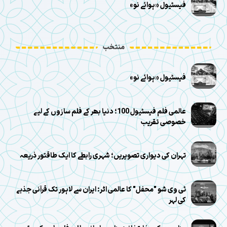
فیسٹیول «ہوائے نو»
منتخب
فیسٹیول «ہوائے نو»
عالمی فلم فیسٹیول 100؛ دنیا بھر کے فلم سازوں کے لیے
خصوصی تقریب
تہران کی دیواری تصویریں؛ شہری رابطے کا ایک طاقتور ذریعہ
ٹی وی شو "محفل" کا عالمی اثر: ایران سے لاہور تک قرآنی جذبے
کی لہر