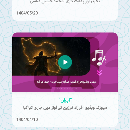
تحریر اور ہدایت کاری: محمد حسین عباسی
1404/05/20
"ایران"
میوزک ویڈیو | فرزاد فرزین کی آواز میں جاری کیا گیا
1404/04/10