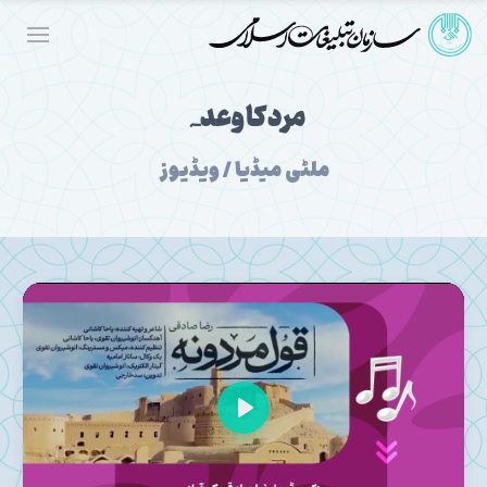
مرد کا وعدہ
ملٹی میڈیا / ویڈیوز
Play