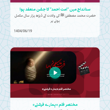
سنانداج میں "امت احمد" کا جشن منعقد ہوا
حضرت محمد مصطفیٰ ﷺ کی ولادت کے ڈیڑھ ہزار سال مکمل
ہونے پر
1404/06/19
مختصر فلم «ہمارے فرشتے»