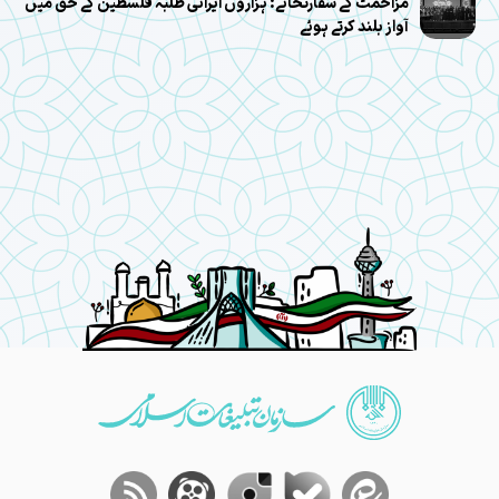
مزاحمت کے سفارتخانے: ہزاروں ایرانی طلبہ فلسطین کے حق میں
آواز بلند کرتے ہوئے