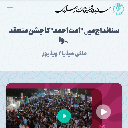
سنانداج میں "امت احمد" کا جشن منعقد
ہوا
ملٹی میڈیا / ویڈیوز
Play