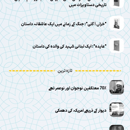
تاریخی دستاویزات میں
"خزاں آ گئی": جنگ کے زمانے میں ایک عاشقانہ داستان
"عایده": ایک لبنانی شہید کی والدہ کی داستان
تازہ ترین
70٪ معتکفین نوجوان اور نوعمر تھے
دیوار کے ذریعے امریکہ کی دھمکی