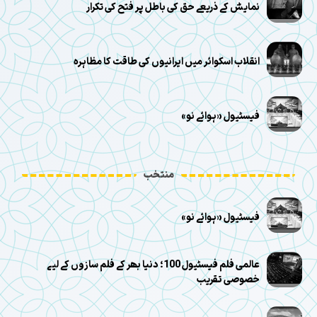
نمایش کے ذریعے حق کی باطل پر فتح کی تکرار
انقلاب اسکوائر میں ایرانیوں کی طاقت کا مظاہرہ
فیسٹیول «ہوائے نو»
منتخب
فیسٹیول «ہوائے نو»
عالمی فلم فیسٹیول 100؛ دنیا بھر کے فلم سازوں کے لیے
خصوصی تقریب