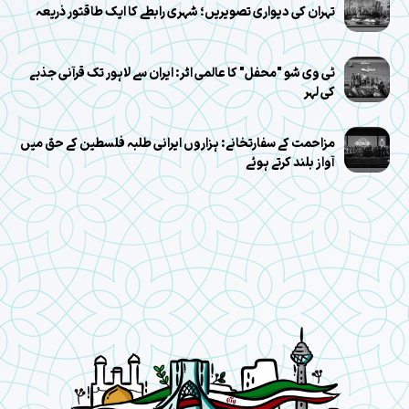
تہران کی دیواری تصویریں؛ شہری رابطے کا ایک طاقتور ذریعہ
ٹی وی شو "محفل" کا عالمی اثر: ایران سے لاہور تک قرآنی جذبے
کی لہر
مزاحمت کے سفارتخانے: ہزاروں ایرانی طلبہ فلسطین کے حق میں
آواز بلند کرتے ہوئے