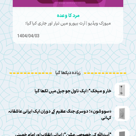
مرد کا وعدہ
میوزک ویڈیو | آرٹ بیورو میں تیار اور جاری کیا گیا؛
1404/04/03
زیادہ دیکھا گیا
خار و میخک": ایک ناول جو جیل میں لکھا گیا
«سووشون»؛ دوسری جنگ عظیم کے دوران ایک ایرانی عاشقانہ
کہانی
"آیت‌الله کی خصوصی مشن": ایرانی انقلاب اور امام خمینی