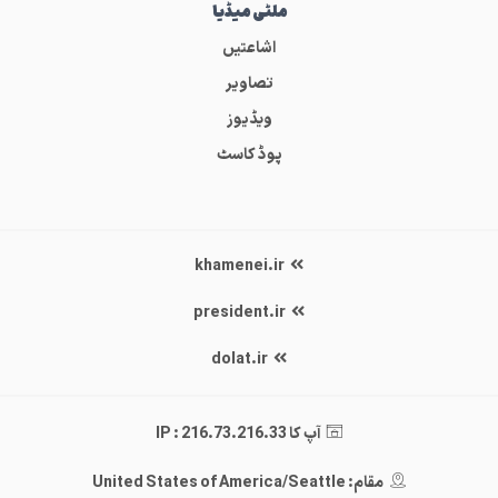
ملٹی میڈیا
اشاعتیں
تصاویر
ویڈیوز
پوڈ کاسٹ
khamenei.ir
president.ir
dolat.ir
آپ کا IP : 216.73.216.33
مقام: United States of America/Seattle