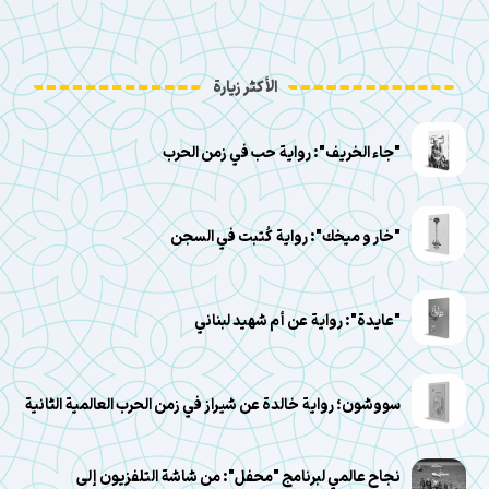
الأكثر زيارة
"جاء الخريف": رواية حب في زمن الحرب
"خار و ميخك": رواية كُتبت في السجن
"عايدة": رواية عن أم شهيد لبناني
سووشون؛ رواية خالدة عن شيراز في زمن الحرب العالمية الثانية
نجاح عالمي لبرنامج "محفل": من شاشة التلفزيون إلى