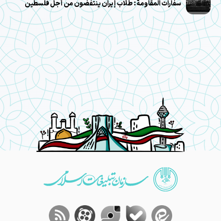
سفارات المقاومة: طلاب إيران ينتفضون من أجل فلسطين