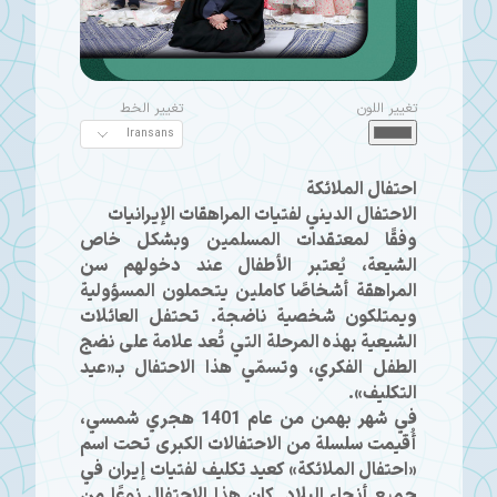
تغيير اللون
تغيير الخط
احتفال الملائكة
الاحتفال الديني لفتيات المراهقات الإيرانيات
وفقًا لمعتقدات المسلمين وبشكل خاص
الشيعة، يُعتبر الأطفال عند دخولهم سن
المراهقة أشخاصًا كاملين يتحملون المسؤولية
ويمتلكون شخصية ناضجة. تحتفل العائلات
الشيعية بهذه المرحلة التي تُعد علامة على نضج
الطفل الفكري، وتسمّي هذا الاحتفال بـ«عيد
التكليف».
في شهر بهمن من عام 1401 هجري شمسي،
أُقيمت سلسلة من الاحتفالات الكبرى تحت اسم
«احتفال الملائكة» كعيد تكليف لفتيات إيران في
جميع أنحاء البلاد. كان هذا الاحتفال نوعًا من