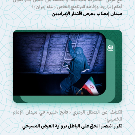
مع عرض الجدارية الجديدة، والكشف عن تمثال «الراكعون
أمام إيران»، وإقامة البرنامج الخاص «ليلة إيران»؛
ميدان إنقلاب يعرض اقتدار الإيرانيين
الكشف عن التمثال الرمزي «فاتح خيبر» في ميدان الإمام
الخميني؛
تكرار انتصار الحق على الباطل برواية العرض المسرحي