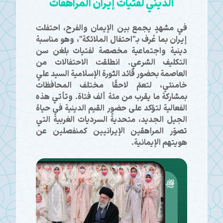
الديني لفتيات إيران المراهقات
في مشهدٍ يجمع بين الإيمان والفرح، احتفلت
إيران بما عُرف بـ"احتفال الملائكة"، وهو مناسبة
دينية واجتماعية مخصصة لفتيات بلغن سن
التكليف الشرعي. انطلقت الاحتفالات من
العاصمة بحضور قائد الثورة الإسلامية السيد علي
خامنئي، لتعمّ لاحقًا مختلف المحافظات
بمشاركة ما يقرب من مئة ألف فتاة. وتأتي هذه
الفعالية لتؤكد على حضور القيم الدينية في حياة
الجيل الجديد، متحديةً السرديات الغربية التي
تصوّر المراهقين الإيرانيين كمنفصلين عن
هويتهم الإيمانية.