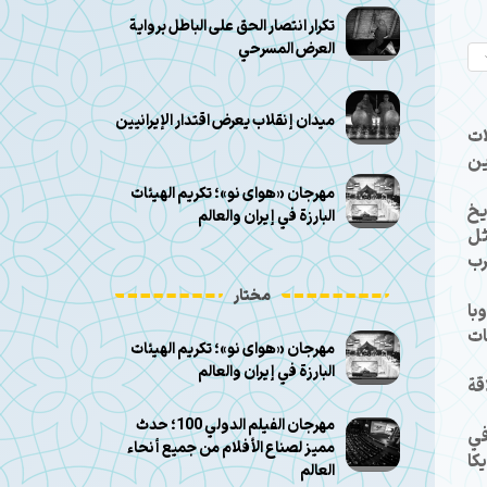
تكرار انتصار الحق على الباطل برواية
العرض المسرحي
ميدان إنقلاب يعرض اقتدار الإيرانيين
ات
ين
مهرجان «هوای نو»؛ تكريم الهيئات
يخ
البارزة في إيران والعالم
ثل
رب
مختار
روبا
نصات
مهرجان «هوای نو»؛ تكريم الهيئات
البارزة في إيران والعالم
قة
مهرجان الفيلم الدولي 100؛ حدث
في
مميز لصناع الأفلام من جميع أنحاء
كا
العالم