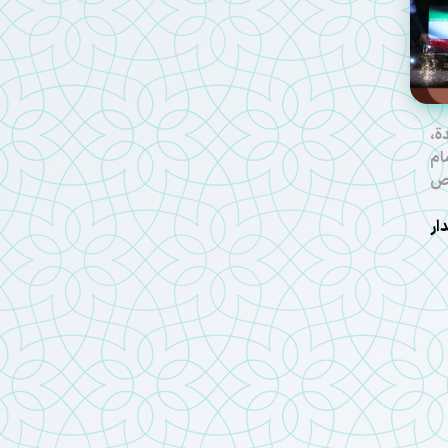
،
ام
اص
ر