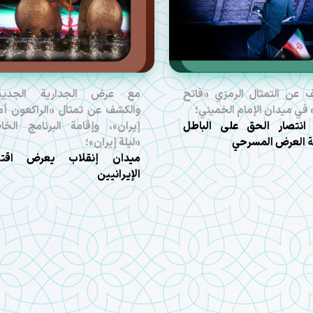
 عن التمثال الرمزي «فاتح
مع عرض الجدارية الجديدة
 في ميدان الإمام الخميني؛
والكشف عن تمثال «الراكعون أم
 انتصار الحق على الباطل
إيران»، وإقامة البرنامج الخ
ة العرض المسرحي
«ليلة إيران»؛
ميدان إنقلاب يعرض اقتدا
الإيرانيين