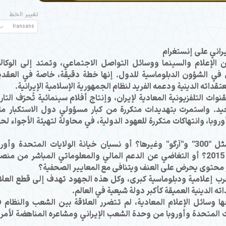
تغيير الخط
يراني على إنستغرام
لإعلام والسينما ووسائل التواصل الاجتماعي، وتمتد إلى الوكال
دخل في الشؤون الدبلوماسية للدول. إنها خطة دقيقة، خاصة في العقد
داته الدينية ودعمه الفريد لنظام الجمهورية الإسلامية الإيرانية.
ت التلفزيونية المعادية لإيران، وإنتاج أفلام سينمائية تُحرّف التار
د. واستمرت بتهديدات متكررة من كبار مسؤولي دول الاستكبار م
روبا، وانتهاكات متكررة للعهود الدولية، في محاولة لتهيئة الأجواء لح
هل يمكننا تجاهل تحريف التاريخ في أفلام مثل "300" و"آرگو" وغيرها؟ أو نسيان خيانة الولايات المتحدة وأو
للاتفاقيات الدولية مثل الاتفاق النووي منذ عام 2015؟ أو التغاضي عن الدعم المالي والمعلوماتي المباشر من م
شر محتوى يحرض على العنف ويتنافى مع المعايير الصحفية؟
حرب إعلامية ودبلوماسية كبرى، وكل هذه الجهود تهدف إلى قطع العلا
ه الدينية العميقة كأكبر دولة شيعية في العالم.
 وسائل الإعلام المعادية، لم تتضرر العلاقة بين الشعب والنظام 
ت المتحدة وأوروبا من وحدة الشعب الإيراني ومشاعره المناهضة لأمري