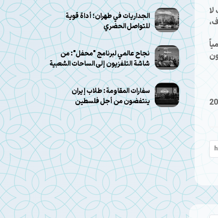
لا
الجداريات في طهران؛ أداة قوية
ف،
للتواصل الحضري
اً
نجاح عالمي لبرنامج "محفل": من
 في 2025، جمعت في دورتها الأولى 20 مليون
شاشة التلفزيون إلى الساحات الشعبية
سفارات المقاومة: طلاب إيران
ينتفضون من أجل فلسطين
20