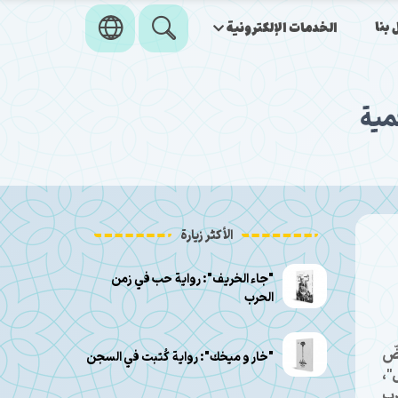
بنا
الخدمات الإلكترونية
مية
الأكثر زيارة
"جاء الخريف": رواية حب في زمن
الحرب
ضّ
"خار و ميخك": رواية كُتبت في السجن
"،
رب