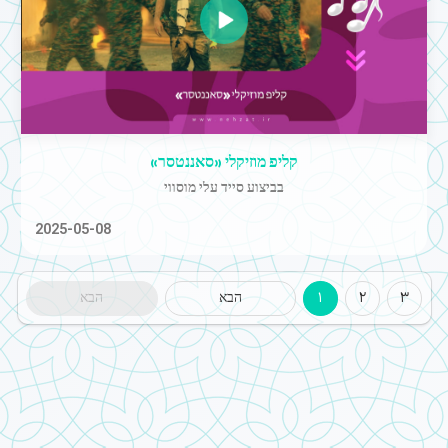
קליפ מוזיקלי «סאננטסר»
בביצוע סייד עלי מוסווי
2025-05-08
3
2
1
הבא
הבא