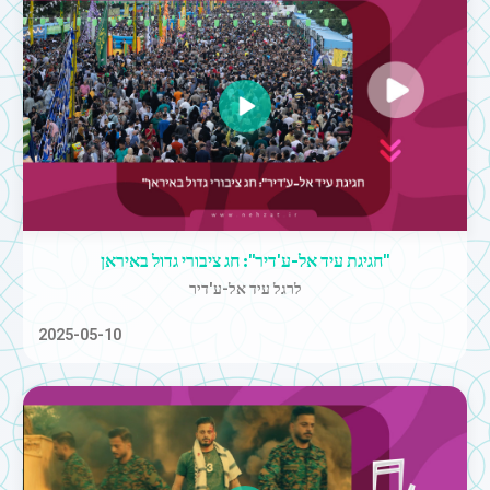
"חגיגת עיד אל-ע'דיר": חג ציבורי גדול באיראן
לרגל עיד אל-ע'דיר
2025-05-10