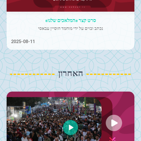
«איראן»
קליפ מוזיקה | שוחרר בביצוע פרזאד פרזין
2025-07-01
האחרון