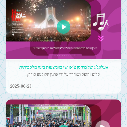
«עלאג'» של מוהסן צ'אוושי באמצעות בינה מלאכותית
קליפ | הופק ושוחרר על ידי ארגון הקולנוע סורה;
2025-06-23