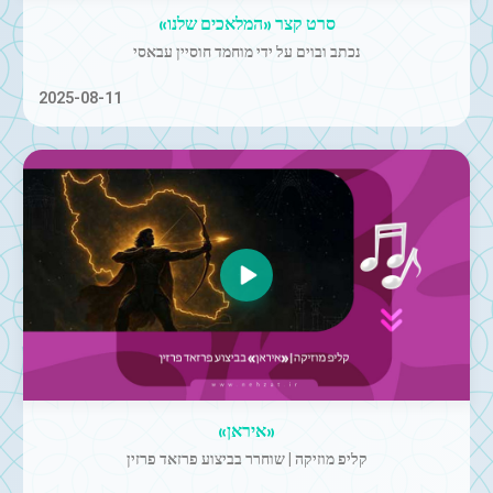
סרט קצר «המלאכים שלנו»
נכתב ובוים על ידי מוחמד חוסיין עבאסי
2025-08-11
«איראן»
קליפ מוזיקה | שוחרר בביצוע פרזאד פרזין