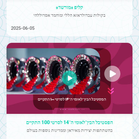
קליפ «מורשד»
בקולות עבדולראזא הללי ומוחמד אסדוללהי
2025-06-05
הפסטיבל הבין־לאומי ה־14 לסרטי 100 התקיים
בהשתתפות יצירות מאיראן וממדינות נוספות בעולם