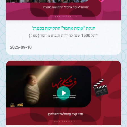
חגיגת "אומת אחמד" התקיימה בסננדג'
לרגל 1500 שנה להולדת הנביא מוחמד (סאל)
2025-09-10