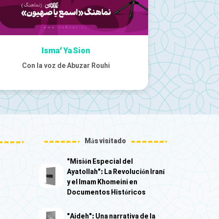
Bandera en Alto
Com
Con la voz de Hossein Haghighi
Con la
Más visitado
"Misión Especial del
Ayatollah": La Revolución Iraní
y el Imam Khomeini en
Documentos Históricos
"Aideh": Una narrativa de la