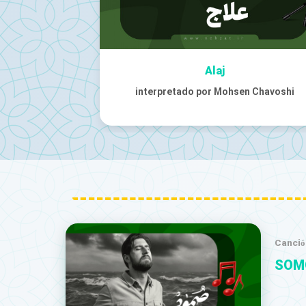
Sayyiduna Al-Qa’id
en Chavoshi
Con la voz de Mohammad Asadollahi
Canció
SOM