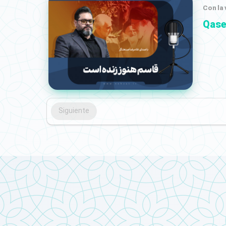
Con la
Qase
Siguiente