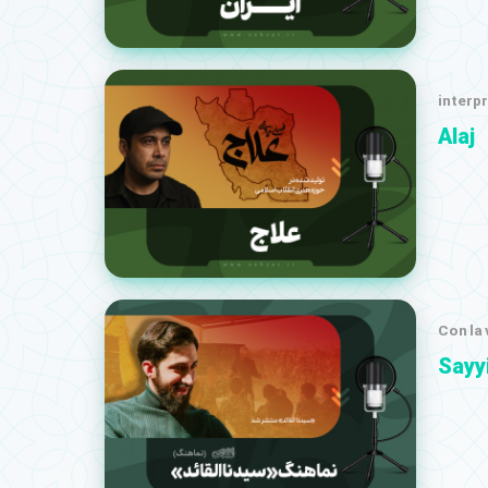
interp
Alaj
Con la
Sayy