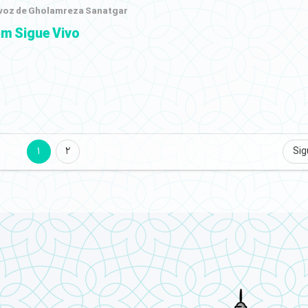
 voz de Gholamreza Sanatgar
m Sigue Vivo
1
2
Sig