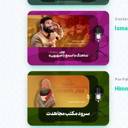
Con la
Isma
Por Pa
Himno