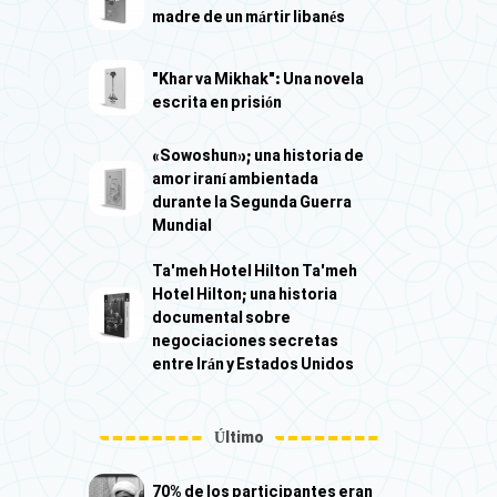
madre de un mártir libanés
"Khar va Mikhak": Una novela
escrita en prisión
«Sowoshun»; una historia de
amor iraní ambientada
durante la Segunda Guerra
Mundial
Ta'meh Hotel Hilton Ta'meh
Hotel Hilton; una historia
documental sobre
negociaciones secretas
entre Irán y Estados Unidos
Último
70% de los participantes eran