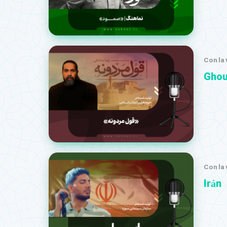
Con la
Ghou
Con la 
Irán