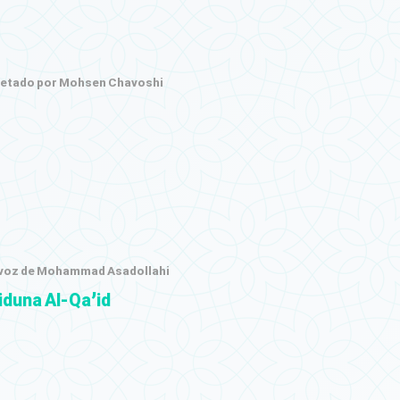
retado por Mohsen Chavoshi
 voz de Mohammad Asadollahi
iduna Al-Qa’id