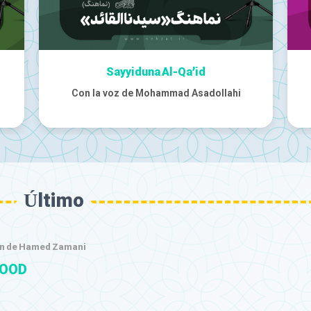
Isma‘ Ya Sion
Con la voz de Abuzar Rouhi
Último
n de Hamed Zamani
OOD