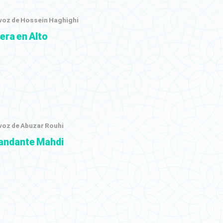
 voz de Hossein Haghighi
era en Alto
 voz de Abuzar Rouhi
ndante Mahdi