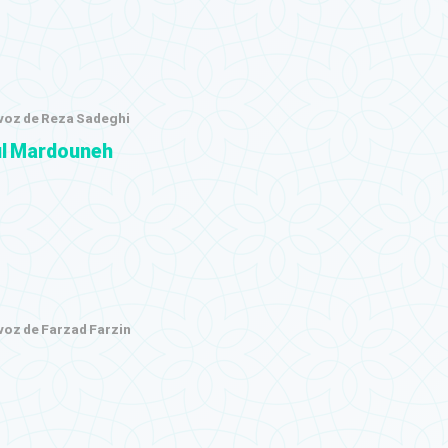
 voz de Reza Sadeghi
l Mardouneh
voz de Farzad Farzin