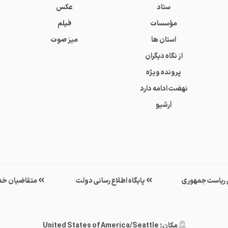
ستاد
عکس
مؤسسات
فیلم
استان ها
میز صوت
از نگاه دیگران
پرونده ویژه
نهضت ادامه دارد
آرشیو
ی ریاست جمهوری
پایگاه اطلاع رسانی دولت
متقاضیان خد
مکان: United States of America/Seattle