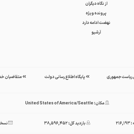
از نگاه دیگران
پرونده ویژه
نهضت ادامه دارد
آرشیو
ی ریاست جمهوری
پایگاه اطلاع رسانی دولت
متقاضیان خد
مکان: United States of America/Seattle
216
بازدید کل: 38,596,452
نسخه : 40