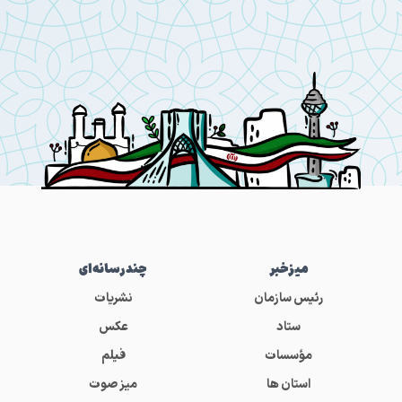
میز‌خبر
چندرسانه‌ای
رئیس سازمان
نشریات
ستاد
عکس
مؤسسات
فیلم
استان ها
میز صوت