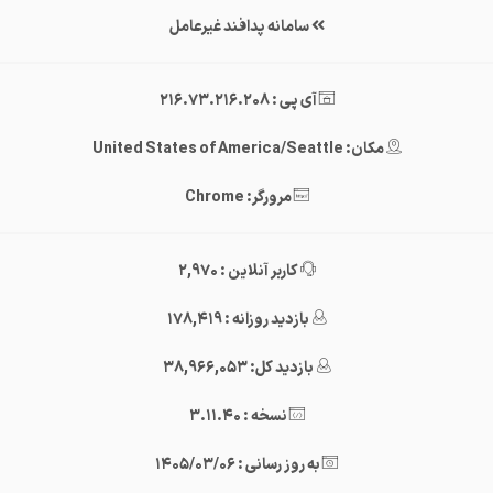
سامانه پدافند غیرعامل
آی پی : 216.73.216.208
مکان: United States of America/Seattle
مرورگر: Chrome
کاربر آنلاین : 2,970
بازدید روزانه : 178,419
بازدید کل: 38,966,053
نسخه : 3.11.40
به روز رسانی : 1405/03/06