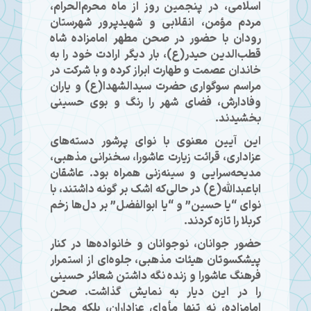
اسلامی، در پنجمین روز از ماه محرم‌الحرام،
مردم مؤمن، انقلابی و شهیدپرور شهرستان
رودان با حضور در صحن مطهر امامزاده شاه
قطب‌الدین حیدر(ع)، بار دیگر ارادت خود را به
خاندان عصمت و طهارت ابراز کرده و با شرکت در
مراسم سوگواری حضرت سیدالشهدا(ع) و یاران
وفادارش، فضای شهر را رنگ و بوی حسینی
بخشیدند.
این آیین معنوی با نوای پرشور دسته‌های
عزاداری، قرائت زیارت عاشورا، سخنرانی مذهبی،
مدیحه‌سرایی و سینه‌زنی همراه بود. عاشقان
اباعبدالله(ع) در حالی‌که اشک بر گونه داشتند، با
نوای “یا حسین” و “یا ابوالفضل” بر دل‌ها زخم
کربلا را تازه کردند.
حضور جوانان، نوجوانان و خانواده‌ها در کنار
پیشکسوتان هیئات مذهبی، جلوه‌ای از استمرار
فرهنگ عاشورا و زنده نگه داشتن شعائر حسینی
را در این دیار به نمایش گذاشت. صحن
امامزاده، نه تنها مأوای عزاداران، بلکه محلی