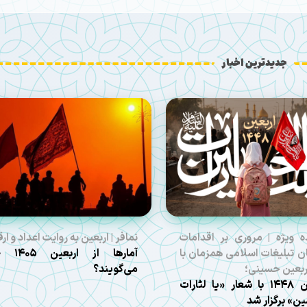
جدیدترین اخبار
ه ویژه | مروری بر اقدامات
نمافر | اربعین به روایت اعداد و ارق
ن تبلیغات اسلامی همزمان با
آمارها از ارب
اربعین حسینی؛
می‌گویند؟
اربعین ۱۴۴۸ با شعار «یا لثارات
ن» برگزار شد