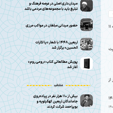
میدان‌داری اصلی در عرصه فرهنگ و
تبلیغ باید با مجموعه‌های مردمی باشد
حضور میدانی مبلغان در مواکب مرزی
، دهمین جلسه از سلسله جلسات هفتگی «اخلاق و معنویت» چهارشنبه ۱۱
اربعین ۱۴۴۸ با شعار «یا لثارات
الحسین» برگزار شد
یت
پویش مطالعاتی کتاب «رومی روم»
آغاز شد
از
منتخب
بیش از ۱۱۰ هزار نفر در پیاده‌روی
14
جاماندگان اربعین کهگیلویه و
بویراحمد شرکت کردند