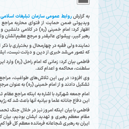
به گزارش
روابط عمومی سازمان تبلیغات اسلامی
،
ویدیوئی ضمن حمایت از فتوای محاربه مراجع ت
اظهار کرد: امام خمینی (ره) در کلامی دلنشین و 
رهبر کبیر، پیشوای عالیقدر و مرجع عظیم‌الشان وارد 
نماینده ولی فقیه در چهارمحال و بختیاری با ذکر ای
که تصور می‌شد خبری از دین و دیانت نیست، ایشان
فاطمی بیان کرد: زمانی که امام راحل (ره) وارد ای
سلطنت، محاکمه و اعدام کند.
وی افزود: در پی این تلاش‌های طواغیت، مراجع تق
تشکیل دادند و از امام خمینی (ره) به عنوان مرجع
امام جمعه شهرکرد با اشاره به اینکه مراجع عظام
این دفاع جانانه علما و بیانیه آنها باعث شد که رژی
فاطمی با بیان اینکه امروز نیز در خلال جنگ تحم
مقام معظم رهبری و تهدید ایشان بودیم، بیان کر
ایران به رهبری شجاعانه فرمانده معظم کل قوا کم