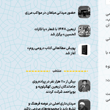
حضور میدانی مبلغان در مواکب مرزی
می
ب،
ان
اربعین ۱۴۴۸ با شعار «یا لثارات
الحسین» برگزار شد
نی
پویش مطالعاتی کتاب «رومی روم»
با
آغاز شد
وه
منتخب
ت:
بیش از ۱۱۰ هزار نفر در پیاده‌روی
جاماندگان اربعین کهگیلویه و
بویراحمد شرکت کردند
حت
می
میدان‌داری اصلی در عرصه فرهنگ و
تبلیغ باید با مجموعه‌های مردمی باشد