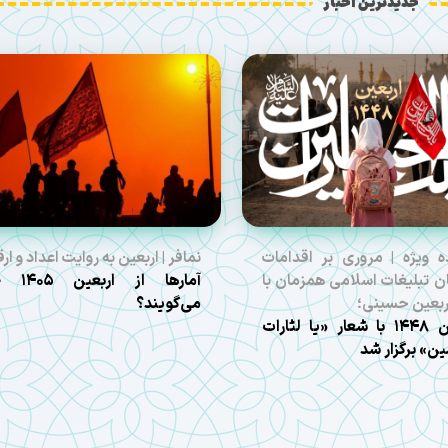
جدیدترین اخبار
ه ویژه | مروری بر اقدامات
نمافر | اربعین به روایت اعداد و ارق
ن تبلیغات اسلامی همزمان با
آمارها از ارب
اربعین حسینی؛
می‌گویند؟
اربعین ۱۴۴۸ با شعار «یا لثارات
ن» برگزار شد