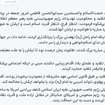
 حجت‌الاسلام والمسلمین سیدابوالحسن فاطمی امروز جمعه در پیا
قلید و محکومیت تهدیدات رژیم صهیونیستی علیه رهبر معظم انقلا
پرشکوه فرمودند: انتظار فرج، انتظار قدرت اسلام است و ایشان به عنو
مبارزه با طواغیت و اربابان آنها شدند.
نکه امام راحل (ره) نهضتی بزرگ را بنیانگذاری کردند، ادامه داد: در جها
 ندای اسلام‌خواهی و دینداری را سر دادند.
ن مبارزه بزرگ شدند، طاغوت زمان درصدد بود تا ایشان را به علت معارضه 
لید و علمای بلاد اقدام زیبایی داشتند مبنی بر اینکه اجتماعی پرشک
 عالیقدر تقلید حمایت کردند.
 تقلید بر طبق قانون اساسی عهد مشروطه از مصونیت برخوردار بودند، گف
م پهلوی نتواند آسیبی به امام (ره) بزند یا بخواهد ایشان را محاکمه کند.
یلی رژیم غاصب صهیونی علیه ایران اسلامی شاهد بی‌ادبی آمریکا به سا
د: رژیم منحوس و آمریکای جنایتکار در مقابل اراده ملت و قدرت نظا
 آوردند و دست به این حماقت زدند.