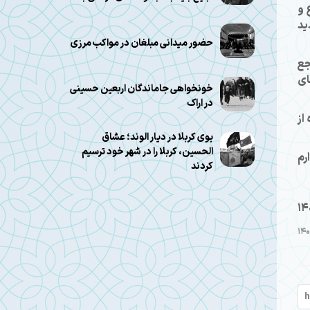
 و
ید
حضور میدانی مبلغان در مواکب مرزی
جع
ای
خونخواهی جاماندگان اربعین حسینی
در اراک
از
بوی کربلا در دیار الوند؛ عشاق
الحسین، کربلا را در شهر خود ترسیم
رم
کردند
14