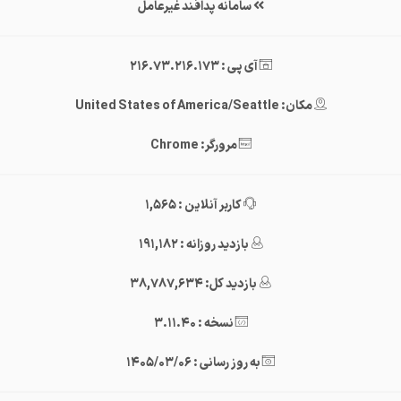
سامانه پدافند غیرعامل
آی پی : 216.73.216.173
مکان: United States of America/Seattle
مرورگر: Chrome
کاربر آنلاین : 1,565
بازدید روزانه : 191,182
بازدید کل: 38,787,634
نسخه : 3.11.40
به روز رسانی : 1405/03/06