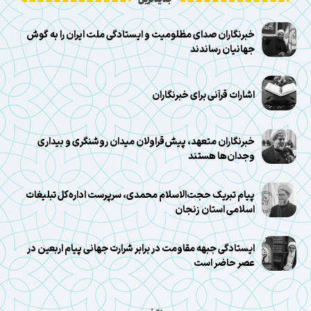
جدیدترین
خبرنگاران صدای مظلومیت و ایستادگی ملت ایران را به گوش
جهانیان رساندند
اشارات قرآنی برای خبرنگاران
خبرنگاران متعهد، پیش‌قراولان میدان روشنگری و بیداری
وجدان‌ها هستند
پیام تبریک حجت‌الاسلام محمدی، سرپرست اداره‌کل تبلیغات
اسلامی استان زنجان
ایستادگی جبهه مقاومت در برابر شرارت جهانی پیام اربعین در
عصر حاضر است