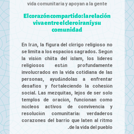
vida comunitaria y apoyan a la gente
El corazón compartido: la relación
viva entre el clero iraní y su
comunidad
En Irán, la figura del clérigo religioso no
se limita a los espacios sagrados. Según
la visión chiita del islam, los líderes
religiosos están profundamente
involucrados en la vida cotidiana de las
personas, ayudándolas a enfrentar
desafíos y fortaleciendo la cohesión
social. Las mezquitas, lejos de ser solo
templos de oración, funcionan como
núcleos activos de convivencia y
resolución comunitaria: verdaderos
corazones del barrio que laten al ritmo
de la vida del pueblo.