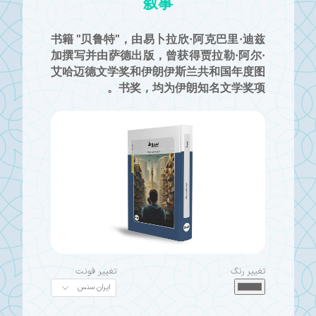
叙事
书籍 "贝鲁特"，由易卜拉欣·阿克巴里·迪兹
加撰写并由萨德出版，曾获得贾拉勒·阿尔·
艾哈迈德文学奖和伊朗伊斯兰共和国年度图
书奖，均为伊朗知名文学奖项。
تغییر رنگ
تغییر فونت