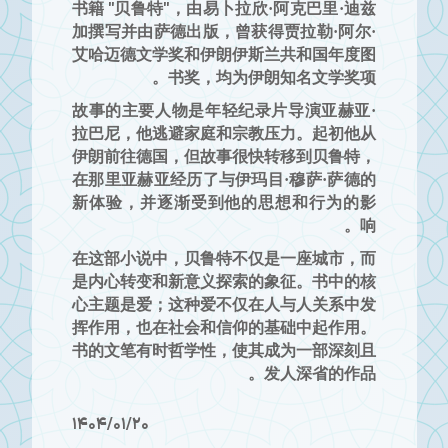
书籍 "贝鲁特"，由易卜拉欣·阿克巴里·迪兹
加撰写并由萨德出版，曾获得贾拉勒·阿尔·
艾哈迈德文学奖和伊朗伊斯兰共和国年度图
书奖，均为伊朗知名文学奖项。
故事的主要人物是年轻纪录片导演亚赫亚·
拉巴尼，他逃避家庭和宗教压力。起初他从
伊朗前往德国，但故事很快转移到贝鲁特，
在那里亚赫亚经历了与伊玛目·穆萨·萨德的
新体验，并逐渐受到他的思想和行为的影
响。
在这部小说中，贝鲁特不仅是一座城市，而
是内心转变和新意义探索的象征。书中的核
心主题是爱；这种爱不仅在人与人关系中发
挥作用，也在社会和信仰的基础中起作用。
书的文笔有时哲学性，使其成为一部深刻且
发人深省的作品。
1404/01/20