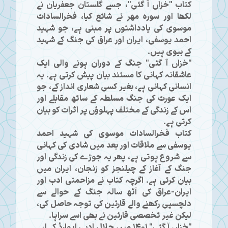
کتاب "خزاں آ گئی"، جسے گلستان جعفریان نے
لکھا اور سوره مهر نے شائع کیا، فخرالسادات
موسوی کی یادداشتوں پر مبنی ہے، جو شہید
احمد یوسفی، ایران اور عراق کی جنگ کے شہید
کے بیوی ہیں۔
"خزاں آ گئی" جنگ کے دوران ہونے والی ایک
عاشقانہ کہانی کا مستند بیان پیش کرتی ہے۔ یہ
انسانی کہانی ہے، بغیر کسی شعاری انداز کے، جو
ایک عورت کی جنگ مسلطہ کے ساتھ مقابلے اور
اس کے زندگی کے مختلف پہلوؤں پر اثرات کو بیان
کرتی ہے۔
کتاب فخرالسادات موسوی کی شہید احمد
یوسفی سے ملاقات اور بعد میں شادی کی کہانی
سے شروع ہوتی ہے، پھر یہ جوڑے کی زندگی اور
جنگ کے آغاز کے چیلنجز کو زنجان، ایران میں
بیان کرتی ہے۔ اگرچہ کتاب نے مزاحمتی ادب اور
ایران-عراق کی آٹھ سالہ جنگ کے حوالے سے
دلچسپی رکھنے والے قارئین کی توجہ حاصل کی،
لیکن غیر تخصصی قارئین نے بھی اسے سراہا۔
"خزاں آ گئی" 1401 میں جلال ادبی ایوارڈ کے لیے