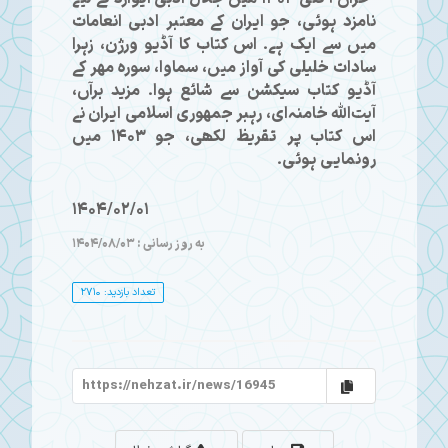
نامزد ہوئی، جو ایران کے معتبر ادبی انعامات
میں سے ایک ہے۔ اس کتاب کا آڈیو ورژن، زہرا
سادات خلیلی کی آواز میں، سماوا، سوره مهر کے
آڈیو کتاب سیکشن سے شائع ہوا۔ مزید برآں،
آیت‌الله خامنہ‌ای، رہبر جمهوری اسلامی ایران نے
اس کتاب پر تقریظ لکھی، جو 1403 میں
رونمایی ہوئی۔
1404/02/01
به روز رسانی : 1404/08/03
تعداد بازدید: 2710