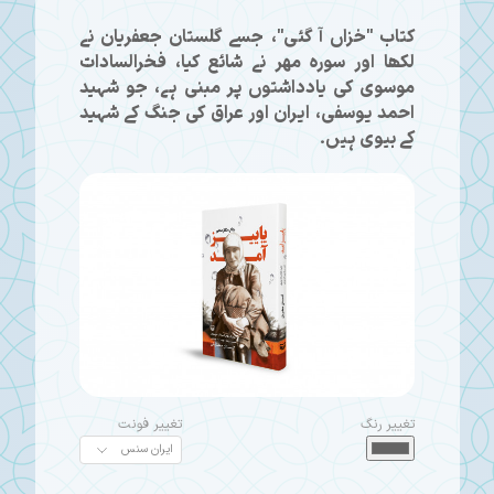
کتاب "خزاں آ گئی"، جسے گلستان جعفریان نے
لکھا اور سوره مهر نے شائع کیا، فخرالسادات
موسوی کی یادداشتوں پر مبنی ہے، جو شہید
احمد یوسفی، ایران اور عراق کی جنگ کے شہید
کے بیوی ہیں۔
تغییر رنگ
تغییر فونت