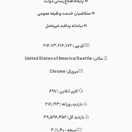
پایگاه اطلاع رسانی دولت
متقاضیان خدمت وظیفه عمومی
سامانه پدافند غیرعامل
آی پی : 216.73.216.172
مکان: United States of America/Seattle
مرورگر: Chrome
کاربر آنلاین : 697
بازدید روزانه : 216,193
بازدید کل: 38,596,452
نسخه : 3.11.40