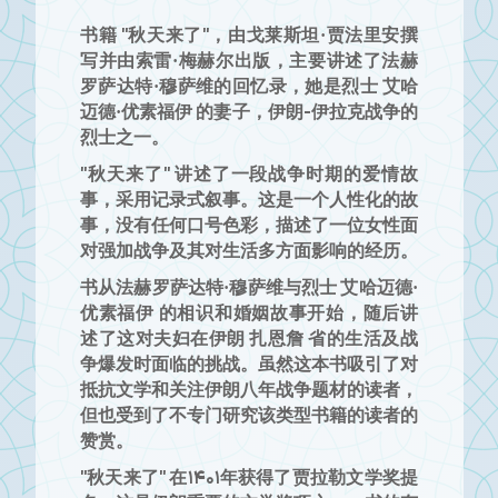
书籍 "秋天来了"，由戈莱斯坦·贾法里安撰
写并由索雷·梅赫尔出版，主要讲述了法赫
罗萨达特·穆萨维的回忆录，她是烈士 艾哈
迈德·优素福伊 的妻子，伊朗-伊拉克战争的
烈士之一。
"秋天来了" 讲述了一段战争时期的爱情故
事，采用记录式叙事。这是一个人性化的故
事，没有任何口号色彩，描述了一位女性面
对强加战争及其对生活多方面影响的经历。
书从法赫罗萨达特·穆萨维与烈士 艾哈迈德·
优素福伊 的相识和婚姻故事开始，随后讲
述了这对夫妇在伊朗 扎恩詹 省的生活及战
争爆发时面临的挑战。虽然这本书吸引了对
抵抗文学和关注伊朗八年战争题材的读者，
但也受到了不专门研究该类型书籍的读者的
赞赏。
"秋天来了" 在1401年获得了贾拉勒文学奖提