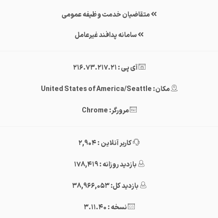
متقاضیان خدمت وظیفه عمومی
سامانه پدافند غیرعامل
آی پی : 216.73.217.21
مکان: United States of America/Seattle
مرورگر: Chrome
کاربر آنلاین : 2,904
بازدید روزانه : 178,419
بازدید کل: 38,966,053
نسخه : 3.11.40