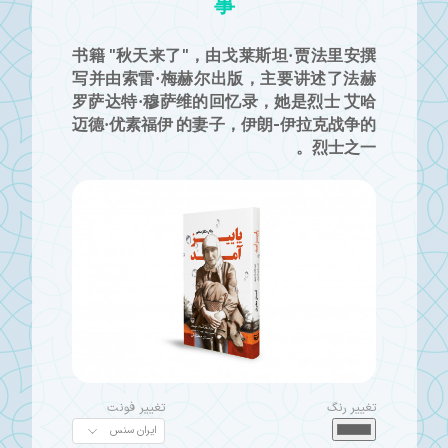
事
书籍 "秋天来了"，由戈莱斯坦·贾法里安撰
写并由索雷·梅赫尔出版，主要讲述了法赫
罗萨达特·穆萨维的回忆录，她是烈士 艾哈
迈德·优素福伊 的妻子，伊朗-伊拉克战争的
烈士之一。
تغییر رنگ
تغییر فونت