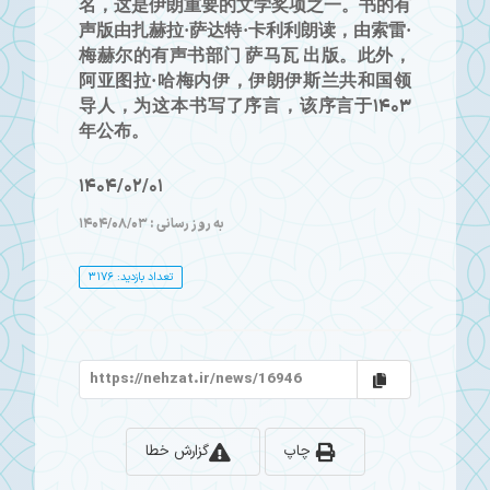
名，这是伊朗重要的文学奖项之一。书的有
声版由扎赫拉·萨达特·卡利利朗读，由索雷·
梅赫尔的有声书部门 萨马瓦 出版。此外，
阿亚图拉·哈梅内伊，伊朗伊斯兰共和国领
导人，为这本书写了序言，该序言于1403
年公布。
1404/02/01
به روز رسانی : 1404/08/03
تعداد بازدید: 3176
چاپ
گزارش خطا