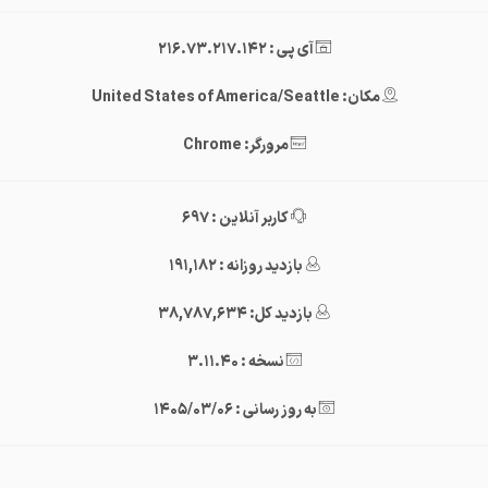
آی پی : 216.73.217.142
مکان: United States of America/Seattle
مرورگر: Chrome
کاربر آنلاین : 697
بازدید روزانه : 191,182
بازدید کل: 38,787,634
نسخه : 3.11.40
به روز رسانی : 1405/03/06