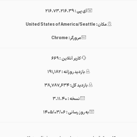
آی پی : 216.73.216.39
مکان: United States of America/Seattle
مرورگر: Chrome
کاربر آنلاین : 669
بازدید روزانه : 191,182
بازدید کل: 38,787,634
نسخه : 3.11.40
به روز رسانی : 1405/03/06