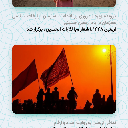
پرونده ویژه | مروری بر اقدامات سازمان تبلیغات اسلامی
همزمان با ایام اربعین حسینی؛
اربعین ۱۴۴۸ با شعار «یا لثارات الحسین» برگزار شد
نمافر | اربعین به روایت اعداد و ارقام