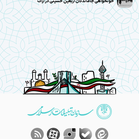
خونخواهی جاماندگان اربعین حسینی در اراک