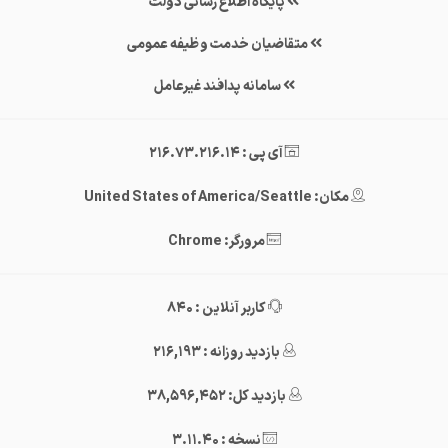
پایگاه اطلاع رسانی دولت
متقاضیان خدمت وظیفه عمومی
سامانه پدافند غیرعامل
آی پی : 216.73.216.14
مکان: United States of America/Seattle
مرورگر: Chrome
کاربر آنلاین : 840
بازدید روزانه : 216,193
بازدید کل: 38,596,452
نسخه : 3.11.40