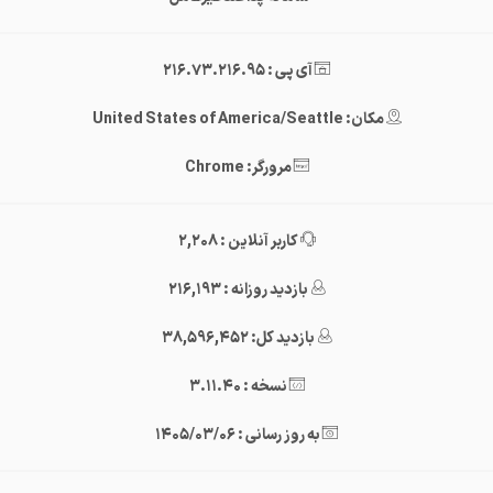
آی پی : 216.73.216.95
مکان: United States of America/Seattle
مرورگر: Chrome
کاربر آنلاین : 2,208
بازدید روزانه : 216,193
بازدید کل: 38,596,452
نسخه : 3.11.40
به روز رسانی : 1405/03/06