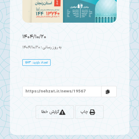
1404/10/20
به روز رسانی : 1404/10/20
تعداد بازدید: 583
چاپ
گزارش خطا