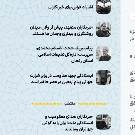
اشارات قرآنی برای خبرنگاران
خبرنگاران متعهد، پیش‌قراولان میدان
ژه
روشنگری و بیداری وجدان‌ها هستند
در
پیام تبریک حجت‌الاسلام محمدی،
سرپرست اداره‌کل تبلیغات اسلامی
 و
استان زنجان
ای
ایستادگی جبهه مقاومت در برابر شرارت
بق
جهانی پیام اربعین در عصر حاضر است
با
قق
منتخب
خبرنگاران صدای مظلومیت و
ا،
ایستادگی ملت ایران را به گوش
ئل
جهانیان رساندند