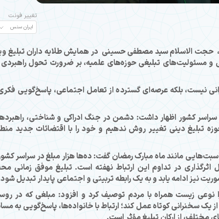
تغییر فونت
 حجت الاسلام سید مصطفی حسینی در همایش طلایه داران تبلیغ وی
 شناختی و مسئولیت‌های تبلیغی حوزه‌های علمیه، بر ضرورت تحول راهبردی 
رانی نیست، بلکه عرصه‌ای گسترده از تعامل اجتماعی، پاسخ‌گویی فکری
 سراسر کشور اظهار داشت: دشمن در جنگ ادراکی و شناختی، راهبرده
ر حوزه تبلیغ دینی تغییر روش ندهیم و خود را با اقتضائات جدید منط
سبت‌هایی مانند ماه مبارک رمضان گفت: ده‌ها هزار مبلغ در سراسر کشور 
صل اثرگذاری در تداوم این ارتباط نهفته است. تبلیغ موفق زمانی مح
ریت نیز ادامه یابد و به یک رابطه تربیتی و اجتماعی پایدار تبدیل شود.
را نوعی زیست همراه با مردم توصیف کرد و افزود: مبلغی که در روست
 از یک سخنرانی کوتاه عمل کند؛ ارتباط با خانواده‌ها، پاسخ‌گویی به مسا
 مختلف، از ارکان تبلیغ مؤثر است.