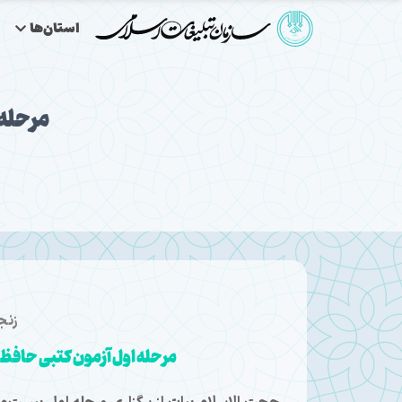
استان‌ها
زنجا
مرحله اول آزمون کتبی حافظان قرآن کریم باحض