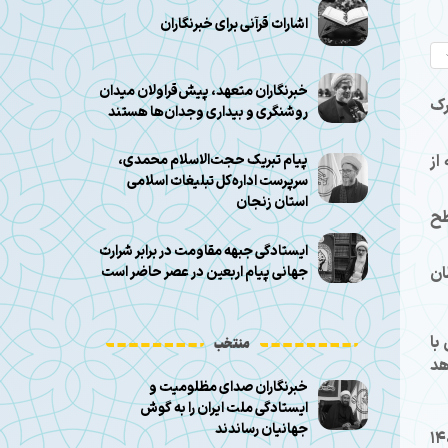
اشارات قرآنی برای خبرنگاران
خبرنگاران متعهد، پیش‌قراولان میدان
رک
روشنگری و بیداری وجدان‌ها هستند
از
پیام تبریک حجت‌الاسلام محمدی،
سرپرست اداره‌کل تبلیغات اسلامی
استان زنجان
جزئی و ۹۷ نفر در سطح
ایستادگی جبهه مقاومت در برابر شرارت
ان
جهانی پیام اربعین در عصر حاضر است
با
منتخب
هد
خبرنگاران صدای مظلومیت و
ایستادگی ملت ایران را به گوش
جهانیان رساندند
14