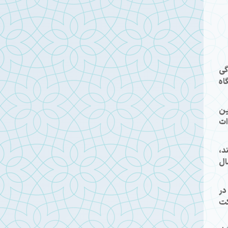
انوادگی
اه
 این
ات
د،
ال
نی را در
کت