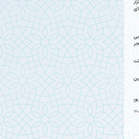
گزار
ای
بی
جر
کت
ین
14