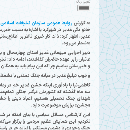
تغییر رنگ
به گزارش
روابط عمومی سازمان تبلیغات اسلامی
،
خانوادگی غدیر در شهرکرد با اشاره به نسبت خبرر
غدیر، اظهار کرد: ذات کار خبری ناظر بر اطلاع‌رس
به‌شمار می‌رود.
دبیر اجرایی میهمانی غدیر استان چهارمحال و بخت
غائبان را بر عهده حاضران گذاشتند، ادامه داد: تب
و خبررسانی بنامیم چرا که این پیام باید به همگان 
وجوب تبلیغ غدیر در میانه جنگ تمدنی با دشمنا
کاظمی‌نیا با یادآوری اینکه جشن غدیر خم در زما
سه ماه گذشته که کشورمان درگیر جنگی تمام‌عیا
شهدای جنگ تحمیلی هستیم، اعیاد دینی را جشن 
«جشن» برایش موضوعیت دارد.
این کارشناس مسائل سیاسی با بیان اینکه در شب 
نکردیم این همایش عظیم مردمی را برگزار می‌کنیم
جنگ وجودی با دشمن مستکبر را نباید جز در راستای 