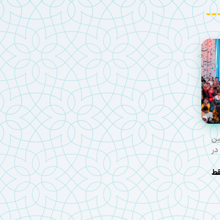
ین
در
قط