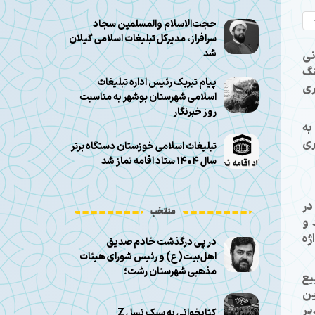
حجت‌الاسلام والمسلمین سجاد
سرافراز، مدیرکل تبلیغات اسلامی گیلان
شد
نی
نگ
پیام تبریک رئیس اداره تبلیغات
ری
اسلامی شهرستان بوشهر به مناسبت
روز خبرنگار
به
ری
تبلیغات اسلامی خوزستان دستگاه برتر
سال ۱۴۰۴ ستاد اقامه نماز شد
در
منتخب
 و
ژه
در پی درگذشت خادم صدیق
اهل‌بیت(ع) و رئیس شورای هیئات
مذهبی شهرستان رشت؛
یع
ین
یر
کتابخوانی به سبک نسل Z