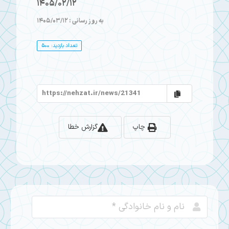
1405/02/12
به روز رسانی : 1405/03/12
تعداد بازدید: 500
چاپ
گزارش خطا