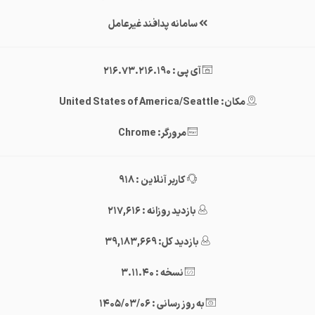
سامانه پدافند غیرعامل
آی پی : 216.73.216.190
مکان: United States of America/Seattle
مرورگر: Chrome
کاربر آنلاین : 918
بازدید روزانه : 217,616
بازدید کل: 39,183,669
نسخه : 3.11.40
به روز رسانی : 1405/03/06