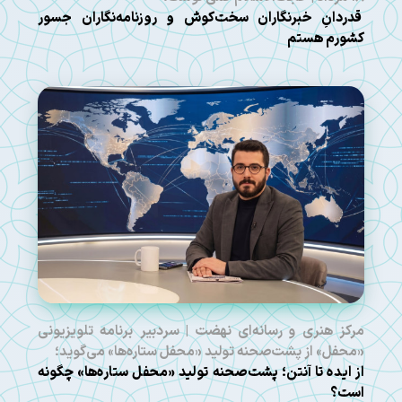
قدردانِ خبرنگاران سخت‌کوش و روزنامه‌نگاران جسور
کشورم هستم
مرکز هنری و رسانه‌ای نهضت | سردبیر برنامه تلویزیونی
«محفل» از پشت‌صحنه تولید «محفل ستاره‌ها» می‌گوید؛
از ایده تا آنتن؛ پشت‌صحنه تولید «محفل ستاره‌ها» چگونه
است؟