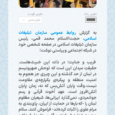
تغییر رنگ
تغییر فونت
به گزارش
روابط عمومی سازمان تبلیغات
اسلامی
، حجت‌الاسلام محمد قمی، رئیس
سازمان تبلیغات اسلامی در صفحه شخصی خود
در شبکه اجتماعی ویراستی نوشت؛
فریب و جنایت؛ در ذات این خبیث‌هاست.
حقیقتِ میدان این است که توحش صهیونیسم
در لبنان از حد گذشته و این چیزی جز هجوم به
امنیت منطقه و پیکره‌ی یکپارچه‌ی مقاومت
نیست.وقت پایان آتش‌بس که نه، زمان پایان
آتش‌افروز است. عهدِ اُخوت قرآنی و رسم
جوانمردی، نمی‌گذارد ایرانی‌ها، شیعیان مظلوم
لبنان را -که بارها در حمایت از ایران، پای‌بندی به
مرام علوی را اثبات کرده‌اند- فراموش کنند. سلام