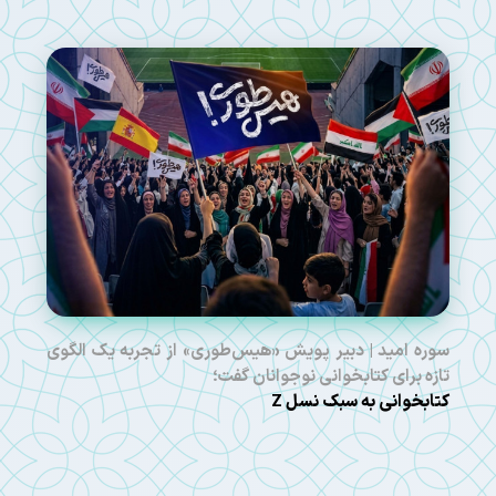
سوره امید | دبیر پویش «هیس‌طوری» از تجربه یک الگوی
تازه برای کتابخوانی نوجوانان گفت؛
کتابخوانی به سبک نسل Z