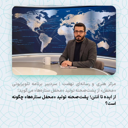
مرکز هنری و رسانه‌ای نهضت | سردبیر برنامه تلویزیونی
«محفل» از پشت‌صحنه تولید «محفل ستاره‌ها» می‌گوید؛
از ایده تا آنتن؛ پشت‌صحنه تولید «محفل ستاره‌ها» چگونه
است؟