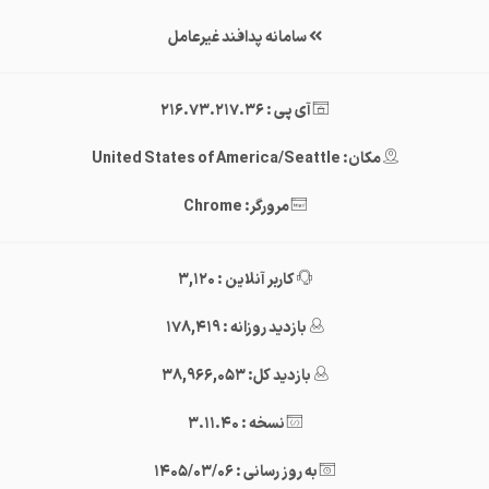
سامانه پدافند غیرعامل
آی پی : 216.73.217.36
مکان: United States of America/Seattle
مرورگر: Chrome
کاربر آنلاین : 3,120
بازدید روزانه : 178,419
بازدید کل: 38,966,053
نسخه : 3.11.40
به روز رسانی : 1405/03/06