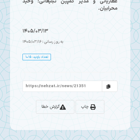
عطاریانی و مدیر کمپین تبلیغاتی: وحید
محرابیان.
1405/03/13
به روز رسانی : 1405/03/16
تعداد بازدید: 1015
چاپ
گزارش خطا