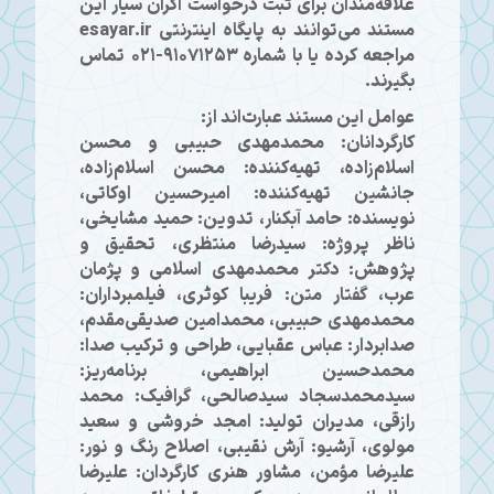
علاقه‌مندان برای ثبت درخواست اکران سیار این
مستند می‌توانند به پایگاه اینترنتی esayar.ir
مراجعه کرده یا با شماره ۹۱۰۷۱۲۵۳-۰۲۱ تماس
بگیرند.
عوامل این مستند عبارت‌اند از:
کارگردانان: محمدمهدی حبیبی و محسن
اسلام‌زاده، تهیه‌کننده: محسن اسلام‌زاده،
جانشین تهیه‌کننده: امیرحسین اوکاتی،
نویسنده: حامد آبکنار، تدوین: حمید مشایخی،
ناظر پروژه: سیدرضا منتظری، تحقیق و
پژوهش: دکتر محمدمهدی اسلامی و پژمان
عرب، گفتار متن: فریبا کوثری، فیلمبرداران:
محمدمهدی حبیبی، محمدامین صدیقی‌مقدم،
صدابردار: عباس عقبایی، طراحی و ترکیب صدا:
محمدحسین ابراهیمی، برنامه‌ریز:
سیدمحمدسجاد سیدصالحی، گرافیک: محمد
رازقی، مدیران تولید: امجد خروشی و سعید
مولوی، آرشیو: آرش نقیبی، اصلاح رنگ و نور:
علیرضا مؤمن، مشاور هنری کارگردان: علیرضا