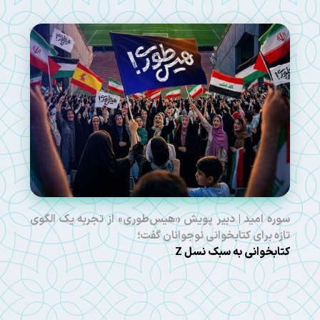
سوره امید | دبیر پویش «هیس‌طوری» از تجربه یک الگوی
تازه برای کتابخوانی نوجوانان گفت؛
کتابخوانی به سبک نسل Z