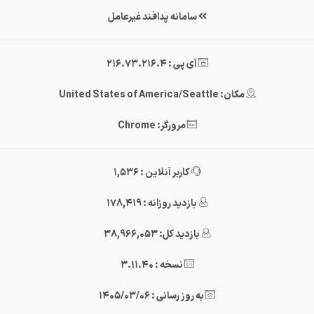
سامانه پدافند غیرعامل
آی پی : 216.73.216.4
مکان: United States of America/Seattle
مرورگر: Chrome
کاربر آنلاین : 1,536
بازدید روزانه : 178,419
بازدید کل: 38,966,053
نسخه : 3.11.40
به روز رسانی : 1405/03/06