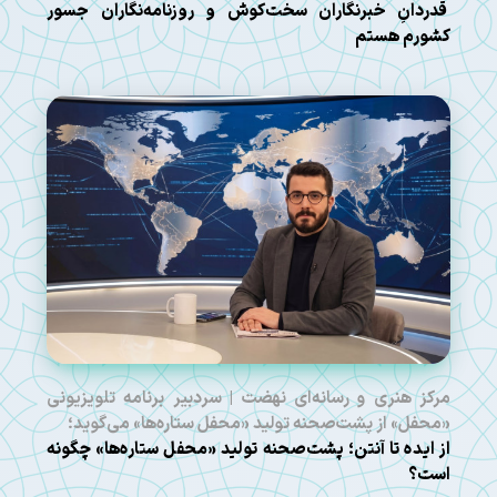
قدردانِ خبرنگاران سخت‌کوش و روزنامه‌نگاران جسور
کشورم هستم
مرکز هنری و رسانه‌ای نهضت | سردبیر برنامه تلویزیونی
«محفل» از پشت‌صحنه تولید «محفل ستاره‌ها» می‌گوید؛
از ایده تا آنتن؛ پشت‌صحنه تولید «محفل ستاره‌ها» چگونه
است؟