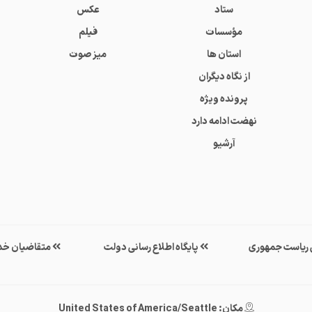
ستاد
عکس
مؤسسات
فیلم
استان ها
میز صوت
از نگاه دیگران
پرونده ویژه
نهضت ادامه دارد
آرشیو
ی ریاست جمهوری
پایگاه اطلاع رسانی دولت
متقاضیان خد
مکان: United States of America/Seattle