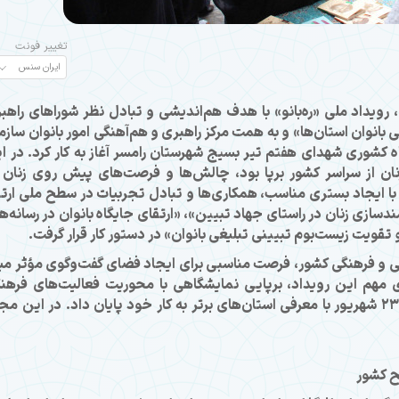
تغییر فونت
، رویداد ملی «ره‌بانو» با هدف هم‌اندیشی و تبادل نظر شوراهای راهب
 بانوان استان‌ها» و به همت مرکز راهبری و هم‌آهنگی امور بانوان سازم
از ۲1 شهریور 1404 در در اردوگاه کشوری شهدای هفتم تیر بسیج شهرستان رامسر آغاز به کار کرد. در 
نان از سراسر کشور برپا بود، چالش‌ها و فرصت‌های پیش روی زنان 
ا ایجاد بستری مناسب، همکاری‌ها و تبادل تجربیات در سطح ملی ارتق
زی زنان در راستای جهاد تبیین»، «ارتقای جایگاه بانوان در رسانه‌ها
یت زیست‌بوم تبیینی تبلیغی بانوان» در دستور کار قرار گرفت.
اعی و فرهنگی کشور، فرصت مناسبی برای ایجاد فضای گفت‌وگوی مؤثر می
ی مهم این رویداد، برپایی نمایشگاهی با محوریت فعالیت‌های فرهن
اجتماعی بانوان از سراسر کشور بود. این رویداد 23 شهریور با معرفی استان‌های برتر به کار خود پایان داد. در این 
ح کشور