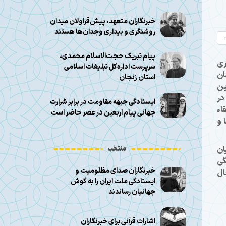
خبرنگاران متعهد، پیش‌قراولان میدان
روشنگری و بیداری وجدان‌ها هستند
پیام تبریک حجت‌الاسلام محمدی،
ری
سرپرست اداره‌کل تبلیغات اسلامی
ان
استان زنجان
این
در
ایستادگی جبهه مقاومت در برابر شرارت
اء
جهانی پیام اربعین در عصر حاضر است
 و
ان
منتخب
گی
خبرنگاران صدای مظلومیت و
مجال
ایستادگی ملت ایران را به گوش
جهانیان رساندند
اشارات قرآنی برای خبرنگاران