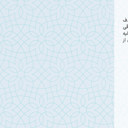
دف
قی
اولیه
از