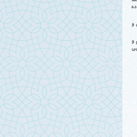
ده
 و
 و
یی