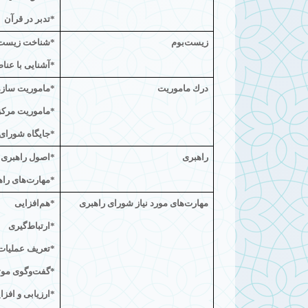
*تدبر در قرآن
زیست‌بوم
*شناخت زیست‌
*آشنایی با عنا
درك ماموریت
*ماموریت سازم
*ماموریت مركز 
*جایگاه شورای 
راهبری
*اصول راهبری
*مهارت‌های راه
مهارت‌های مورد نیاز شورای راهبری
*هم‌افزایی
*ارتباط‌گیری
*تعریف عملیات 
*گفت‌وگوی موث
*ارزیابی و افز