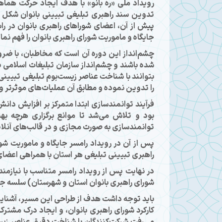
رویداد ملی «ره‌ بانو» با هدف ایجاد حرکت هماه
تدوین سند راهبری تبلیغی تبیینی بانوان شكل گر
پیش از آن، اعضای شوراهای راهبری بانوان در ر
جایگاه و ماموریت شورای راهبری بانوان را فهم نمای
چشم‌انداز این دوره آن است که مخاطبان، با ضرو
شده باشند و چشم‌انداز سازمان تبلیغات اسلامی به
بتوانند با شناخت عناصر زیست‌بوم تبلیغی تبیینی 
را تدوین نموده و مطابق آن عملیات‌های موثرتر و
فرآیند توانمندسازی ابتدا متمرکز بر افزایش دانش
بود و تلاش می‌شد تا موانع برگزاری هرچه به
توانمندسازی به صورت مجازی و در قالب‌های آنلای
پس از آن در رویداد رامسر جایگاه و ماموریت شو
راهبری تبیینی تبلیغی هر استان با همراهی اعضا
در نهایت پس از رویداد رامسر متناسب با نیازم
شورای راهبری بانوان استان و شهرستان) سلسه جل
باید توجه داشت هدف از طراحی این مسیر، آشنایی
کارکرد شورای راهبری بانوان، و ایجاد درک مشترک ا
می‌رفت شرکت‌کنندگان با شناخت دقیق عناصر زیست