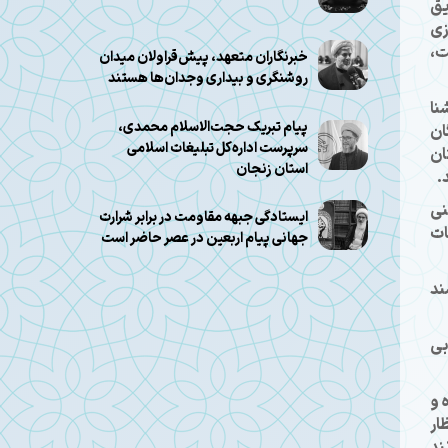
یق
زی
ت،
خبرنگاران متعهد، پیش‌قراولان میدان
روشنگری و بیداری وجدان‌ها هستند
نا
پیام تبریک حجت‌الاسلام محمدی،
ان
سرپرست اداره‌کل تبلیغات اسلامی
ان
استان زنجان
.
نی
ایستادگی جبهه مقاومت در برابر شرارت
ات
جهانی پیام اربعین در عصر حاضر است
ند
بی
 و
ار
ند