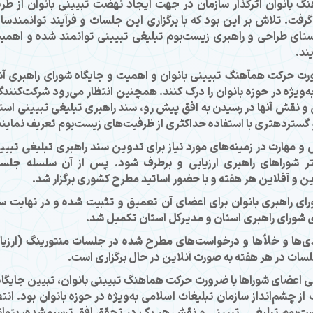
نگ بانوان اثرگذار سازمان در جهت ایجاد نهضت تبیینی بانوان از طر
فت. تلاش بر این بود كه با برگزاری این جلسات و فرآیند توانمندسا
استای طراحی و راهبری زیست‌بوم تبلیغی تبیینی توانمند شده و اهمی
ند.
رت حرکت هم­آهنگ تبیینی بانوان و اهمیت و جایگاه شورای راهبری آش
‌ویژه در حوزه بانوان را درک کنند. همچنین انتظار می‌رود شرکت‌کنندگ
و نقش آن­ها در رسیدن به افق پیش­ رو، سند راهبری تبلیغی تبیینی است
 گسترده­تری با استفاده حداکثری از ظرفیت‌های زیست‌بوم تعریف نمایند
 و مهارت در زمینه‌های مورد نیاز برای تدوین سند راهبری تبلیغی تبیی
تر شوراهای راهبری ارزیابی و برطرف شود. پس از آن سلسله جلس
ن و آفلاین هر هفته و با حضور اساتید مطرح کشوری برگزار شد.
رای راهبری بانوان برای اعضای آن تعمیق و تثبیت شده و در نهایت س
ی شورای راهبری استان و مدیرکل استان تکمیل شد.
ندی‌ها و خلأها و درخواست‌های مطرح شده در جلسات منتورینگ (ارزیا
سات در هر هفته به صورت آنلاین در حال برگزاری است.
 اعضای شوراها با ضرورت حرکت هماهنگ تبیینی بانوان، تبیین جایگاه
ز چشم‌انداز سازمان تبلیغات اسلامی به‌ویژه در حوزه بانوان بود. انتظ
‌بوم تبلیغی ‌ـ‌ تبیینی و نقش هر یک در تحقق افق ترسیم‌شده، بتوان