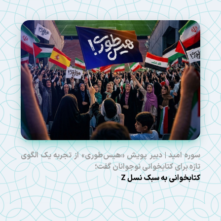
سوره امید | دبیر پویش «هیس‌طوری» از تجربه یک الگوی
تازه برای کتابخوانی نوجوانان گفت؛
کتابخوانی به سبک نسل Z