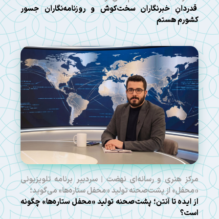
قدردانِ خبرنگاران سخت‌کوش و روزنامه‌نگاران جسور
کشورم هستم
مرکز هنری و رسانه‌ای نهضت | سردبیر برنامه تلویزیونی
«محفل» از پشت‌صحنه تولید «محفل ستاره‌ها» می‌گوید؛
از ایده تا آنتن؛ پشت‌صحنه تولید «محفل ستاره‌ها» چگونه
است؟