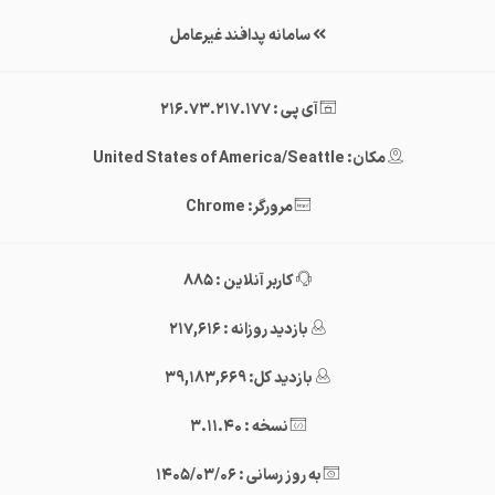
سامانه پدافند غیرعامل
آی پی : 216.73.217.177
مکان: United States of America/Seattle
مرورگر: Chrome
کاربر آنلاین : 885
بازدید روزانه : 217,616
بازدید کل: 39,183,669
نسخه : 3.11.40
به روز رسانی : 1405/03/06