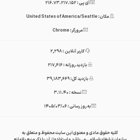
آی پی : 216.73.217.152
مکان: United States of America/Seattle
مرورگر: Chrome
کاربر آنلاین : 2,298
بازدید روزانه : 217,616
بازدید کل: 39,183,669
نسخه : 3.11.40
به روز رسانی : 1405/03/06
کلیه حقوق مادی و معنوی این سایت محفوظ و متعلق به
سازمان‌تبلیغات‌اسلامی می‌باشد و استفاده از آن با ذکر منبع بلامانع