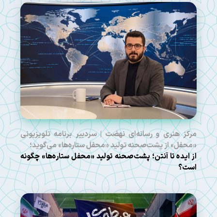
مرکز هنری و رسانه‌ای نهضت | سردبیر برنامه تلویزیونی
«محفل» از پشت‌صحنه تولید «محفل ستاره‌ها» می‌گوید؛
از ایده تا آنتن؛ پشت‌صحنه تولید «محفل ستاره‌ها» چگونه
است؟