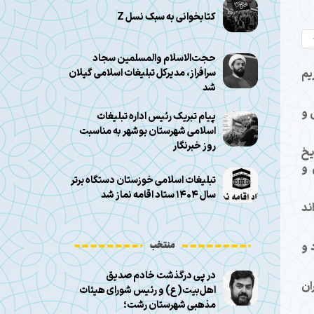
کتابخوانی به سبک نسل Z
حجت‌الاسلام والمسلمین سجاد
یم
سرافراز، مدیرکل تبلیغات اسلامی گیلان
شد
 و
پیام تبریک رئیس اداره تبلیغات
اسلامی شهرستان بوشهر به مناسبت
روز خبرنگار
یخ
 و
تبلیغات اسلامی خوزستان دستگاه برتر
سال ۱۴۰۴ ستاد اقامه نماز شد
ند
منتخب
 و
در پی درگذشت خادم صدیق
ان
اهل‌بیت(ع) و رئیس شورای هیئات
مذهبی شهرستان رشت؛