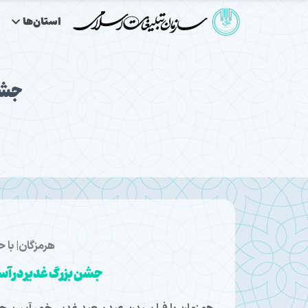
استان‌ها
جشن 
هرمزگان| با 
جشن بزرگ غدیر در آست