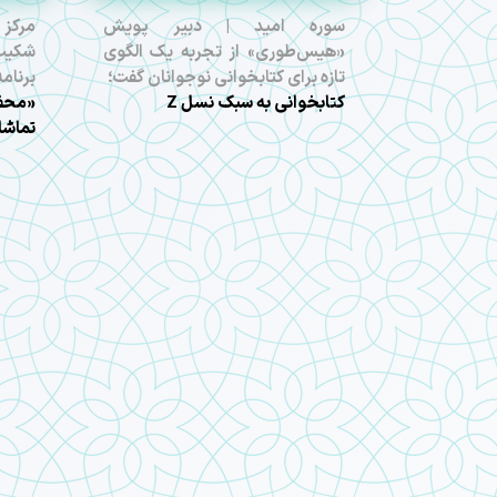
سوره امید | دبیر پویش
مرکز 
«هیس‌طوری» از تجربه یک الگوی
شکیب‌
تازه برای کتابخوانی نوجوانان گفت؛
برنام
کتابخوانی به سبک نسل Z
«محفل
تماشا