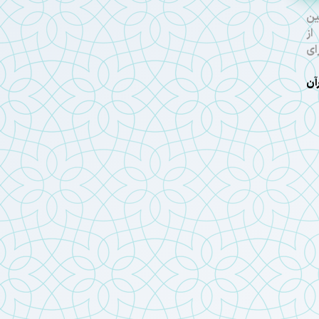
ین
از
ای
آن