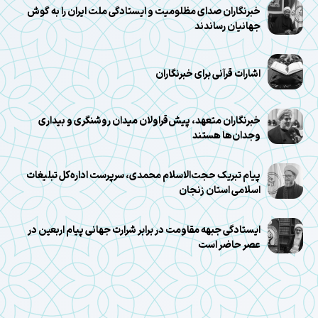
خبرنگاران صدای مظلومیت و ایستادگی ملت ایران را به گوش
جهانیان رساندند
اشارات قرآنی برای خبرنگاران
خبرنگاران متعهد، پیش‌قراولان میدان روشنگری و بیداری
وجدان‌ها هستند
پیام تبریک حجت‌الاسلام محمدی، سرپرست اداره‌کل تبلیغات
اسلامی استان زنجان
ایستادگی جبهه مقاومت در برابر شرارت جهانی پیام اربعین در
عصر حاضر است