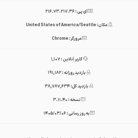
آی پی : 216.73.217.36
مکان: United States of America/Seattle
مرورگر: Chrome
کاربر آنلاین : 1,107
بازدید روزانه : 191,182
بازدید کل: 38,787,634
نسخه : 3.11.40
به روز رسانی : 1405/03/06