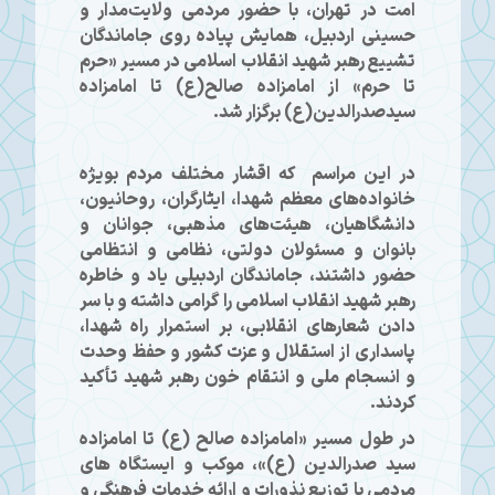
امت در تهران، با حضور مردمی ولایت‌مدار و
حسینی اردبیل، همایش پیاده روی جاماندگان
تشییع رهبر شهید انقلاب اسلامی در مسیر «حرم
تا حرم» از امامزاده صالح(ع) تا امامزاده
سیدصدرالدین(ع) برگزار شد.
در این مراسم که اقشار مختلف مردم بویژه
خانواده‌های معظم شهدا، ایثارگران، روحانیون،
دانشگاهیان، هیئت‌های مذهبی، جوانان و
بانوان و مسئولان دولتی، نظامی و انتظامی
حضور داشتند، جاماندگان اردبیلی یاد و خاطره
رهبر شهید انقلاب اسلامی را گرامی داشته و با سر
دادن شعارهای انقلابی، بر استمرار راه شهدا،
پاسداری از استقلال و عزت کشور و حفظ وحدت
و انسجام ملی و انتقام خون رهبر شهید تأکید
کردند.
در طول مسیر «امامزاده صالح (ع) تا امامزاده
سید صدرالدین (ع)»، موکب‌ و ایستگاه های
مردمی با توزیع نذورات و ارائه خدمات فرهنگی و