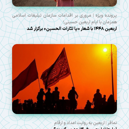
پرونده ویژه | مروری بر اقدامات سازمان تبلیغات اسلامی
همزمان با ایام اربعین حسینی؛
اربعین ۱۴۴۸ با شعار «یا لثارات الحسین» برگزار شد
نمافر | اربعین به روایت اعداد و ارقام