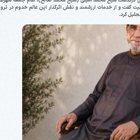
امی درگذشت شیخ محمد امینی (شیخ محمد صالح)، امام جمعه شهرط
یت گفت و از خدمات ارزشمند و نقش اثرگذار این عالم خدوم در ترو
لیل کرد.