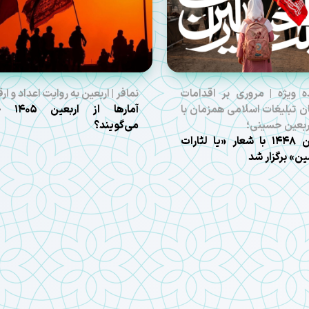
ه ویژه | مروری بر اقدامات
نمافر | اربعین به روایت اعداد و ارق
ن تبلیغات اسلامی همزمان با
آمارها از ارب
اربعین حسینی؛
می‌گویند؟
اربعین ۱۴۴۸ با شعار «یا لثارات
ن» برگزار شد