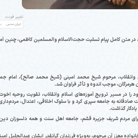
تغییر فونت
 در متن کامل پیام تسلیت حجت‌الاسلام والمسلمین کاظمی، چنین آم
 وانقلاب، مرحوم شیخ محمد امینی (شیخ محمد صالح)، امام جم
هرمزگان، موجب اندوه و تأثر فراوان شد.
د را در مسیر ترویج آموزه‌های اسلام وانقلاب، تقویت روحیه اخوت
ادقانه به جامعه سپری کرد و با سلوک اخلاقی، اعتدال، مردم‌داری
یادگار گذاشت.
ی برای مردم شریف جزیره قشم، جامعه اهل سنت و همه دلسوزان دین
واده معزز آن مرحوم، به‌ویژه فرزندان گرانقدر ایشان عبدالجلیل امین