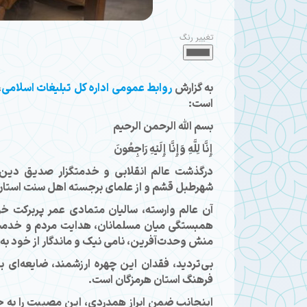
تغییر رنگ
به گزارش
روابط عمومی اداره کل تبلیغات اسلامی
،
است:
بسم الله الرحمن الرحیم
إِنَّا لِلَّهِ وَإِنَّا إِلَيْهِ رَاجِعُونَ
درگذشت عالم انقلابی و خدمتگزار صدیق دین
شهرطبل قشم و از علمای برجسته اهل سنت استان 
آن عالم وارسته، سالیان متمادی عمر پربرکت خو
همبستگی میان مسلمانان، هدایت مردم و خدمت ص
منش وحدت‌آفرین، نامی نیک و ماندگار از خود به 
بی‌تردید، فقدان این چهره ارزشمند، ضایعه‌ا
فرهنگ استان هرمزگان است.
اینجانب ضمن ابراز همدردی، این مصیبت را به خان