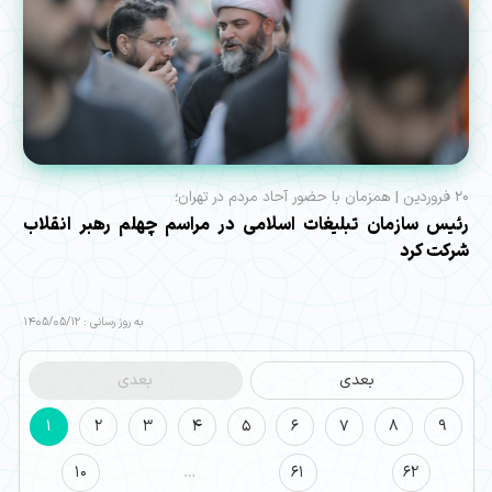
۲۰ فروردین | همزمان با حضور آحاد مردم در تهران؛
رئیس سازمان تبلیغات اسلامی در مراسم چهلم رهبر انقلاب
شرکت کرد
به روز رسانی : 1405/05/12
بعدی
بعدی
1
2
3
4
5
6
7
8
9
10
…
61
62