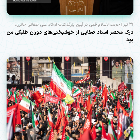
۳۱ تیر | حجت‌الاسلام قمی در آیین بزرگداشت استاد علی صفائی حائری:
درک محضر استاد صفایی از خوشبختی‌های دوران طلبگی من
بود