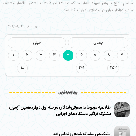
مراسم وداع با رهبر شهید انقلاب، یکشنبه ۱۴ تیر ۱۴۰۵ با حضور اقشار مختلف
مردم عزادار ایران در مصلای تهران برگزار شد.
به روز رسانی : 1405/05/14
بعدی
قبلی
1
2
3
4
5
6
7
8
9
10
…
251
252
پربازدیدترین
اطلاعیه مربوط به معرفی‌شدگان مرحله اول دوازدهمین آزمون
مشترک فراگیر دستگاه‌های اجرایی
اپلیکیشن سامانه شمع رونمایی شد