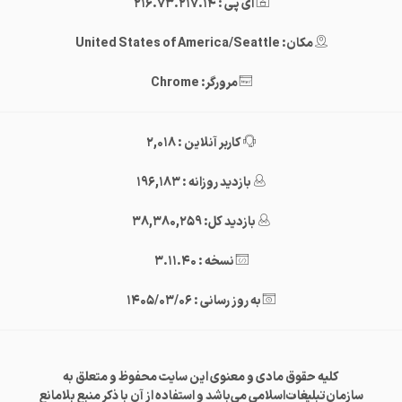
آی پی : 216.73.217.14
مکان: United States of America/Seattle
مرورگر: Chrome
کاربر آنلاین : 2,018
بازدید روزانه : 196,183
بازدید کل: 38,380,259
نسخه : 3.11.40
به روز رسانی : 1405/03/06
کلیه حقوق مادی و معنوی این سایت محفوظ و متعلق به
سازمان‌تبلیغات‌اسلامی می‌باشد و استفاده از آن با ذکر منبع بلامانع