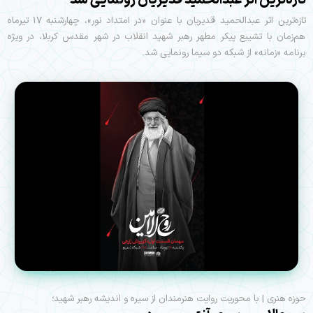
تازه‌ترین اثر عبدالحمید قدیریان با عنوان «در امتداد نور»، چهارشنبه ۱۷ تیرماه
هم‌زمان با تشییع پیکر مطهر رهبر شهید انقلاب در شهر مقدس کربلا، در ویژه‌
برنامه «زمانه» از شبکه دو سیما رونمایی شد.
حوزه هنری | با محوریت روایت هنرمندان از سیره و اندیشه رهبر شهید؛