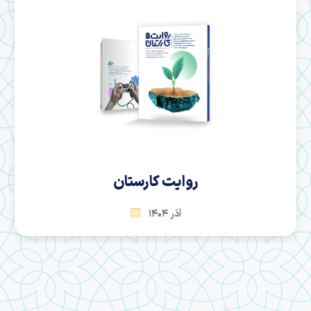
سها
بهمن 1404