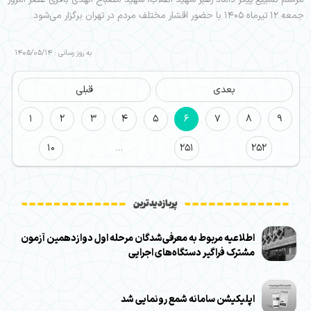
مراسم تشییع پیکر داماد رهبر شهید انقلاب، شهید مصباح الهدی باقری عصر امروز
جمعه ۱۲ تیرماه ۱۴۰۵ با حضور اقشار مختلف مردم در تهران برگزار می‌شود.
به روز رسانی : 1405/05/14
بعدی
قبلی
1
2
3
4
5
6
7
8
9
10
…
251
252
پربازدیدترین
اطلاعیه مربوط به معرفی‌شدگان مرحله اول دوازدهمین آزمون
مشترک فراگیر دستگاه‌های اجرایی
اپلیکیشن سامانه شمع رونمایی شد