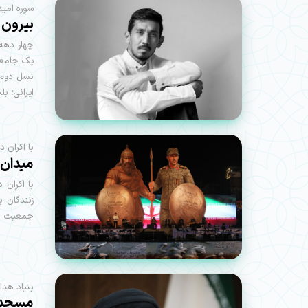
سوره امید
بيرون 
چهار دهه 
یک جامعه 
نسل دوم و
ایرانی؛ بل
با اکران د
میدان ا
با اکران 
زنندگان ب
جمعیت بر
بنیاد هدا
مسجد س