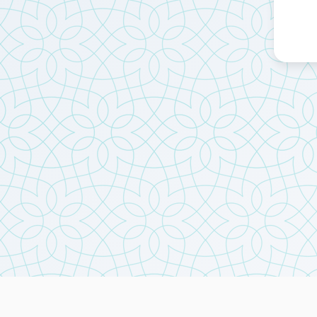
امید آینده
بهمن 1404