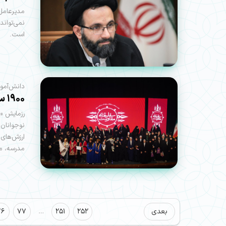
مدیرعامل
نمی‌توان
است.
دانش‌آموز
۱۹۰۰ سفارت‌خانه برای مقاومت
رزمایش «س
نوجوانان 
مدرسه، مح
بعدی
252
251
…
77
76