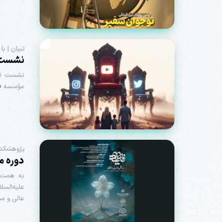
تبیان | ب
نشست ت
نشست تخص
مؤسسه فره
پژوهشکده 
دوره م
به همت م
علیه‌السل
عالی و م