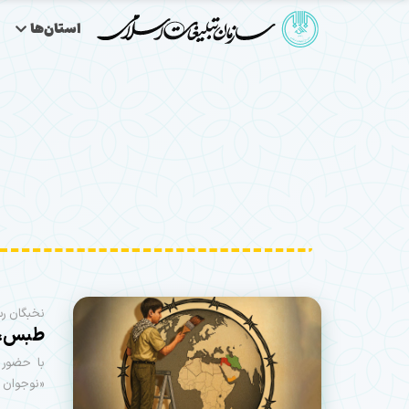
استان‌ها
نخبگان رس
طبس، م
«نوجوان س