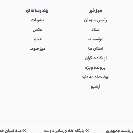
میز‌خبر
چندرسانه‌ای
رئیس سازمان
نشریات
ستاد
عکس
مؤسسات
فیلم
استان ها
میز صوت
از نگاه دیگران
پرونده ویژه
نهضت ادامه دارد
آرشیو
ی ریاست جمهوری
پایگاه اطلاع رسانی دولت
متقاضیان خد