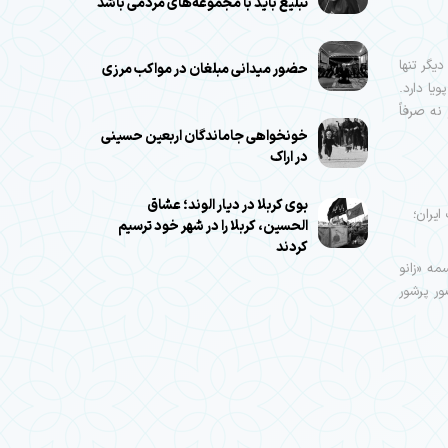
تبلیغ باید با مجموعه‌های مردمی باشد
یگر تنها
حضور میدانی مبلغان در مواکب مرزی
یا دارد.
نه صرفاً
خونخواهی جاماندگان اربعین حسینی
در اراک
بوی کربلا در دیار الوند؛ عشاق
ایران؛
الحسین، کربلا را در شهر خود ترسیم
کردند
مه «زانو
ور پرشور