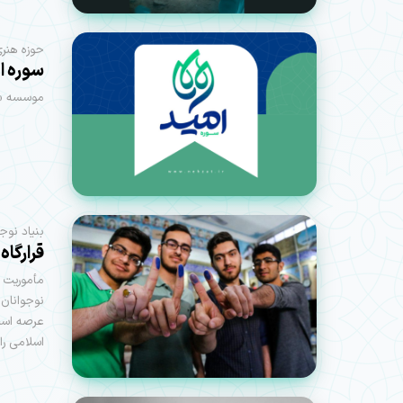
حوزه هنری
سوره ا
موسسه «سو
بنیاد نوج
قرارگاه
مأموریت ب
نوجوانان 
عرصه است؛
اسلامی را 