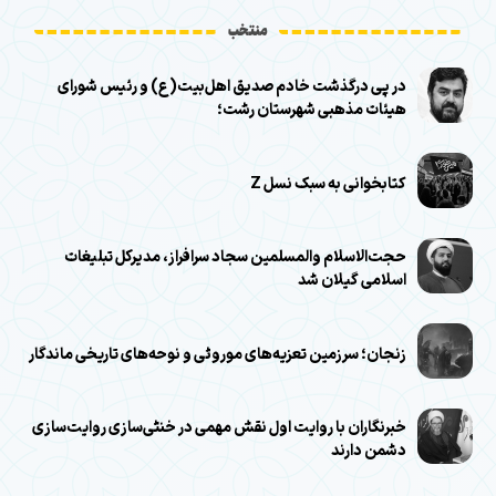
منتخب
در پی درگذشت خادم صدیق اهل‌بیت(ع) و رئیس شورای
هیئات مذهبی شهرستان رشت؛
کتابخوانی به سبک نسل Z
حجت‌الاسلام والمسلمین سجاد سرافراز، مدیرکل تبلیغات
اسلامی گیلان شد
زنجان؛ سرزمین تعزیه‌های موروثی و نوحه‌های تاریخی ماندگار
خبرنگاران با روایت اول نقش مهمی در خنثی‌سازی روایت‌سازی
دشمن دارند