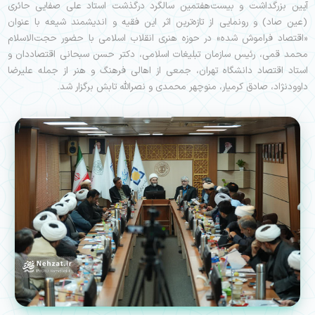
آیین بزرگداشت و بیست‌هفتمین سالگرد درگذشت استاد علی صفایی‌ حائری
(عین صاد) و رونمایی از تازه‌ترین اثر این فقیه و اندیشمند شیعه با عنوان
«اقتصاد فراموش شده» در حوزه هنری انقلاب اسلامی با حضور حجت‌الاسلام
محمد قمی، رئیس سازمان تبلیغات اسلامی، دکتر حسن سبحانی اقتصاددان و
استاد اقتصاد دانشگاه تهران، جمعی از اهالی فرهنگ و هنر از جمله علیرضا
داوودنژاد، صادق کرمیار، منوچهر محمدی و نصرالله تابش برگزار شد.