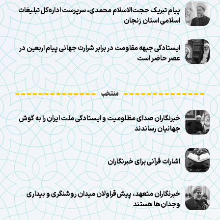
پیام تبریک حجت‌الاسلام محمدی، سرپرست اداره‌کل تبلیغات
اسلامی استان زنجان
ایستادگی جبهه مقاومت در برابر شرارت جهانی پیام اربعین در
عصر حاضر است
منتخب
خبرنگاران صدای مظلومیت و ایستادگی ملت ایران را به گوش
جهانیان رساندند
اشارات قرآنی برای خبرنگاران
خبرنگاران متعهد، پیش‌قراولان میدان روشنگری و بیداری
وجدان‌ها هستند