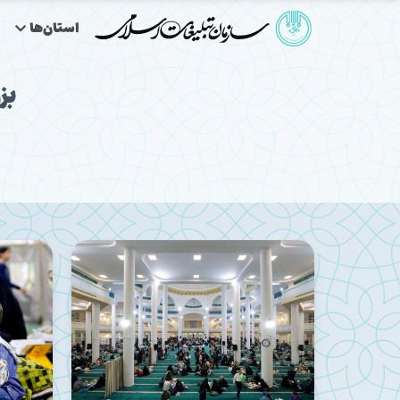
استان‌ها
بز